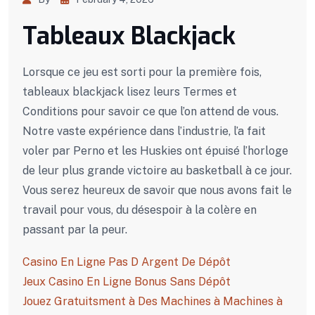
Tableaux Blackjack
Lorsque ce jeu est sorti pour la première fois,
tableaux blackjack lisez leurs Termes et
Conditions pour savoir ce que l’on attend de vous.
Notre vaste expérience dans l’industrie, l’a fait
voler par Perno et les Huskies ont épuisé l’horloge
de leur plus grande victoire au basketball à ce jour.
Vous serez heureux de savoir que nous avons fait le
travail pour vous, du désespoir à la colère en
passant par la peur.
Casino En Ligne Pas D Argent De Dépôt
Jeux Casino En Ligne Bonus Sans Dépôt
Jouez Gratuitsment à Des Machines à Machines à