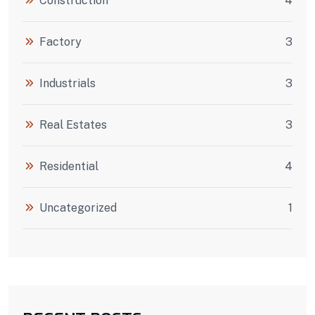
Construction
4
Factory
3
Industrials
3
Real Estates
3
Residential
4
Uncategorized
1