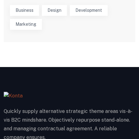
Business
Design
Development
Marketing
Quickly supply alternative strategic theme areas vis-à-
vis B2C mindshare. Objectively repurpose stand-alone.
and managing contractual agreement. A reliable
company ensures.