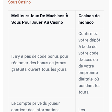
Sous Casino
Meilleurs Jeux De Machines À
Casinos de
Sous Pour Jouer Au Casino
monaco
Confirmez
votre dépôt
à l’aide de
votre code
Il n’y a pas de code bonus pour
d’accès ou
réclamer des bonus de jetons
de votre
gratuits, ouvert tous les jours.
empreinte
digitale, où
pendant les
tours.
Le compte privé du joueur
contient des informations
Les