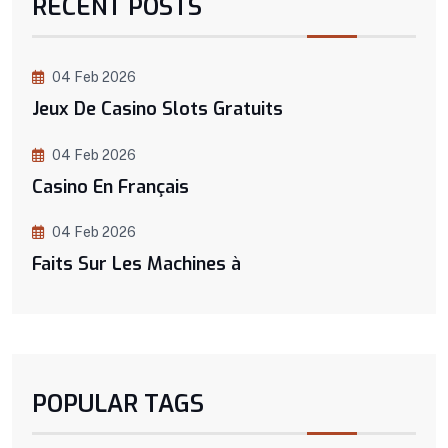
RECENT POSTS
04 Feb 2026
Jeux De Casino Slots Gratuits
04 Feb 2026
Casino En Français
04 Feb 2026
Faits Sur Les Machines à
POPULAR TAGS