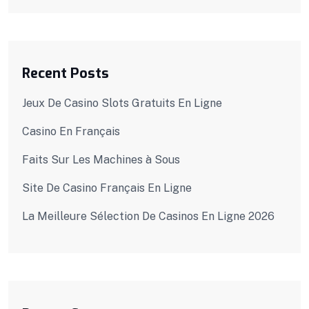
Recent Posts
Jeux De Casino Slots Gratuits En Ligne
Casino En Français
Faits Sur Les Machines à Sous
Site De Casino Français En Ligne
La Meilleure Sélection De Casinos En Ligne 2026