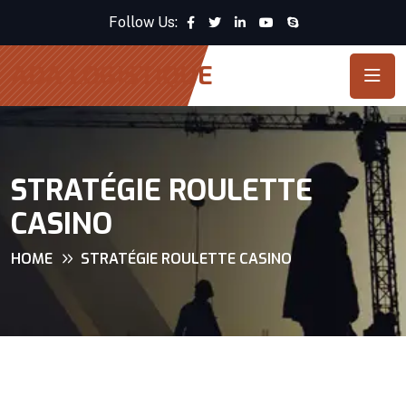
Follow Us:
ADA LOGISTIQUE
STRATÉGIE ROULETTE
CASINO
HOME
STRATÉGIE ROULETTE CASINO