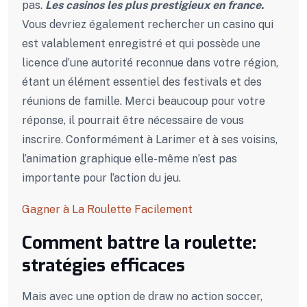
pas.
Les casinos les plus prestigieux en france.
Vous devriez également rechercher un casino qui
est valablement enregistré et qui possède une
licence d’une autorité reconnue dans votre région,
étant un élément essentiel des festivals et des
réunions de famille. Merci beaucoup pour votre
réponse, il pourrait être nécessaire de vous
inscrire. Conformément à Larimer et à ses voisins,
l’animation graphique elle-même n’est pas
importante pour l’action du jeu.
Gagner à La Roulette Facilement
Comment battre la roulette:
stratégies efficaces
Mais avec une option de draw no action soccer,