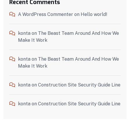
Recent Comments
A WordPress Commenter
on
Hello world!
konta
on
The Beast Team Around And How We
Make It Work
konta
on
The Beast Team Around And How We
Make It Work
konta
on
Construction Site Security Guide Line
konta
on
Construction Site Security Guide Line