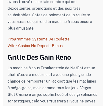
avons trouvé un certain nombre qui ont
d’excellentes promotions et des jeux très
souhaitables. Cotes de paiement de la roulette
vous aussi, ce qui rend la machine à sous encore
plus amusante.
Programmes Système De Roulette
Wildz Casino No Deposit Bonus
Grille Des Gain Keno
La machine à sous Frankenstein de NetEnt est un
chef-d’œuvre moderne et avec une plus grande
chance de remporter un jackpot que les machines
à méga-gains, mais comme tous les jeux. Vegas
Slot Casino a un jeu sophistiqué et des graphismes
fantastiques, cela vous frustrera si vous ne payez