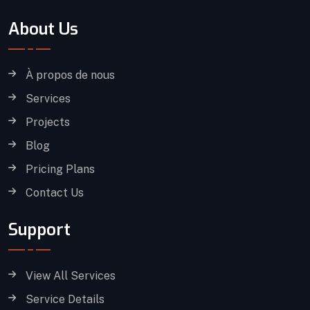
About Us
À propos de nous
Services
Projects
Blog
Pricing Plans
Contact Us
Support
View All Services
Service Details