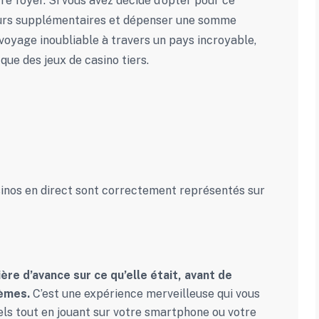
e foyer. Si vous avez décidé d’opter pour ce
 tours supplémentaires et dépenser une somme
 voyage inoubliable à travers un pays incroyable,
que des jeux de casino tiers.
asinos en direct sont correctement représentés sur
re d’avance sur ce qu’elle était, avant de
lèmes.
C’est une expérience merveilleuse qui vous
els tout en jouant sur votre smartphone ou votre