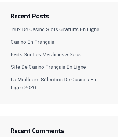
Recent Posts
Jeux De Casino Slots Gratuits En Ligne
Casino En Français
Faits Sur Les Machines à Sous
Site De Casino Français En Ligne
La Meilleure Sélection De Casinos En
Ligne 2026
Recent Comments