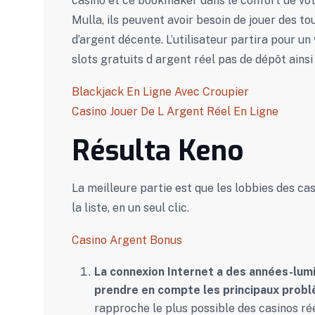
casino et ce bookmaker dans le confort de votr
Mulla, ils peuvent avoir besoin de jouer des
d’argent décente. L’utilisateur partira pour un
slots gratuits d argent réel pas de dépôt ainsi 
Blackjack En Ligne Avec Croupier
Casino Jouer De L Argent Réel En Ligne
Résulta Keno
La meilleure partie est que les lobbies des c
la liste, en un seul clic.
Casino Argent Bonus
La connexion Internet a des années-lumiè
prendre en compte les principaux prob
rapproche le plus possible des casinos ré