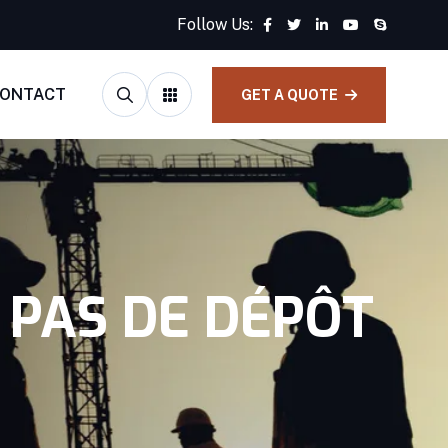
Follow Us:
ONTACT
GET A QUOTE
 PAS DE DÉPÔT