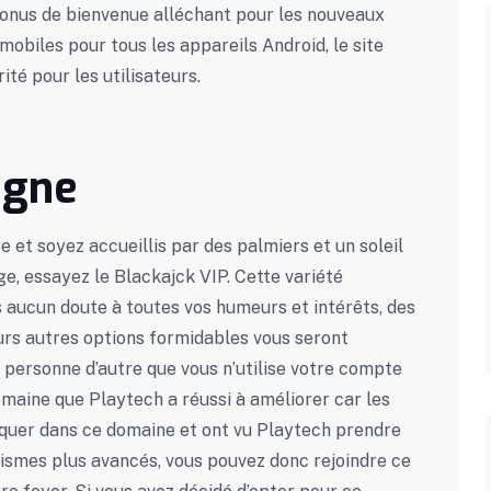
bonus de bienvenue alléchant pour les nouveaux
mobiles pour tous les appareils Android, le site
té pour les utilisateurs.
igne
 et soyez accueillis par des palmiers et un soleil
e, essayez le Blackajck VIP. Cette variété
 aucun doute à toutes vos humeurs et intérêts, des
eurs autres options formidables vous seront
 personne d’autre que vous n’utilise votre compte
domaine que Playtech a réussi à améliorer car les
quer dans ce domaine et ont vu Playtech prendre
phismes plus avancés, vous pouvez donc rejoindre ce