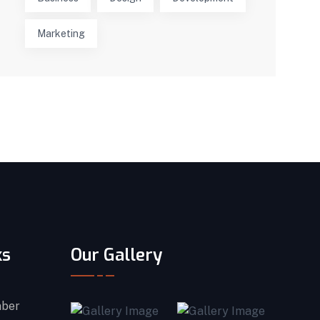
Marketing
ks
Our Gallery
ber