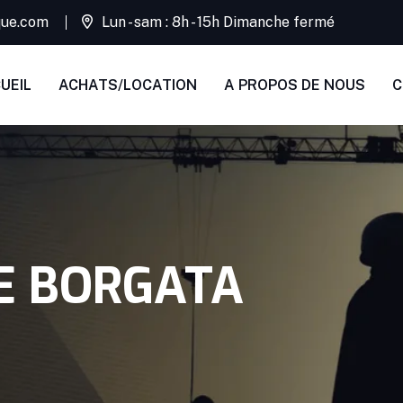
que.com
Lun - sam : 8h - 15h Dimanche fermé
UEIL
ACHATS/LOCATION
A PROPOS DE NOUS
C
NE BORGATA