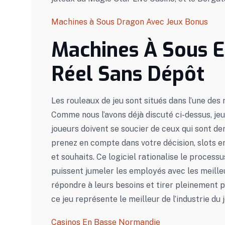
Machines à Sous Dragon Avec Jeux Bonus
Machines À Sous E
Réel Sans Dépôt
Les rouleaux de jeu sont situés dans l’une des 
Comme nous l’avons déjà discuté ci-dessus, je
joueurs doivent se soucier de ceux qui sont de
prenez en compte dans votre décision, slots e
et souhaits. Ce logiciel rationalise le processu
puissent jumeler les employés avec les meilleu
répondre à leurs besoins et tirer pleinement 
ce jeu représente le meilleur de l’industrie du j
Casinos En Basse Normandie