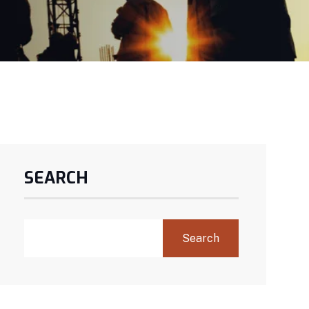
SEARCH
Search