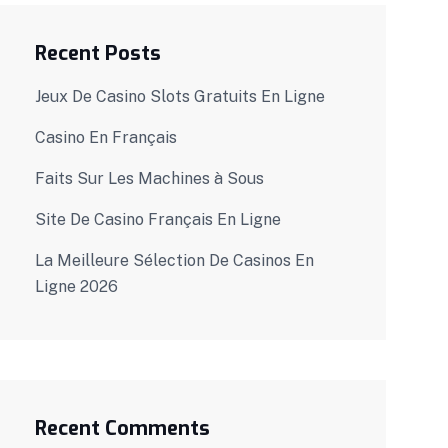
Recent Posts
Jeux De Casino Slots Gratuits En Ligne
Casino En Français
Faits Sur Les Machines à Sous
Site De Casino Français En Ligne
La Meilleure Sélection De Casinos En
Ligne 2026
Recent Comments