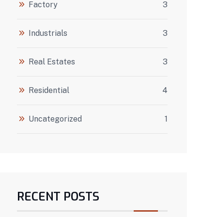
Factory
3
Industrials
3
Real Estates
3
Residential
4
Uncategorized
1
RECENT POSTS