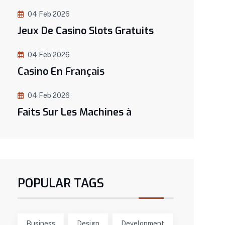
04 Feb 2026
Jeux De Casino Slots Gratuits
04 Feb 2026
Casino En Français
04 Feb 2026
Faits Sur Les Machines à
POPULAR TAGS
Business
Design
Development