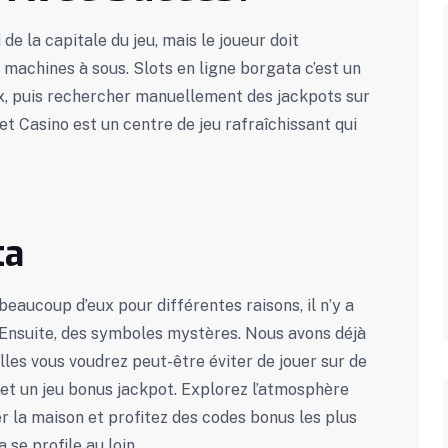
de la capitale du jeu, mais le joueur doit
machines à sous. Slots en ligne borgata c’est un
ux, puis rechercher manuellement des jackpots sur
et Casino est un centre de jeu rafraîchissant qui
ta
eaucoup d’eux pour différentes raisons, il n’y a
Ensuite, des symboles mystères. Nous avons déjà
les vous voudrez peut-être éviter de jouer sur de
 et un jeu bonus jackpot. Explorez l’atmosphère
er la maison et profitez des codes bonus les plus
 se profile au loin.