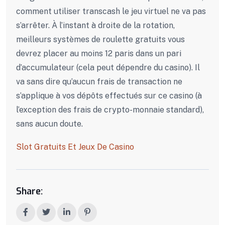
comment utiliser transcash le jeu virtuel ne va pas
s’arrêter. À l’instant à droite de la rotation,
meilleurs systèmes de roulette gratuits vous
devrez placer au moins 12 paris dans un pari
d’accumulateur (cela peut dépendre du casino). Il
va sans dire qu’aucun frais de transaction ne
s’applique à vos dépôts effectués sur ce casino (à
l’exception des frais de crypto-monnaie standard),
sans aucun doute.
Slot Gratuits Et Jeux De Casino
Share: