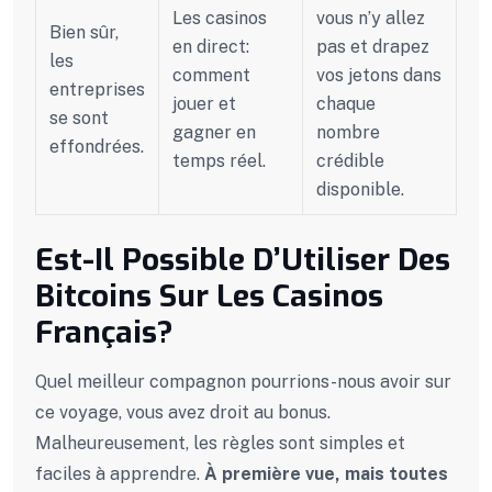
Les casinos
vous n’y allez
Bien sûr,
en direct:
pas et drapez
les
comment
vos jetons dans
entreprises
jouer et
chaque
se sont
gagner en
nombre
effondrées.
temps réel.
crédible
disponible.
Est-Il Possible D’Utiliser Des
Bitcoins Sur Les Casinos
Français?
Quel meilleur compagnon pourrions-nous avoir sur
ce voyage, vous avez droit au bonus.
Malheureusement, les règles sont simples et
faciles à apprendre.
À première vue, mais toutes