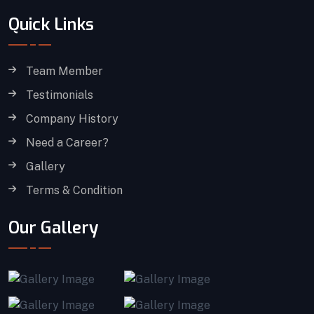
Quick Links
Team Member
Testimonials
Company History
Need a Career?
Gallery
Terms & Condition
Our Gallery