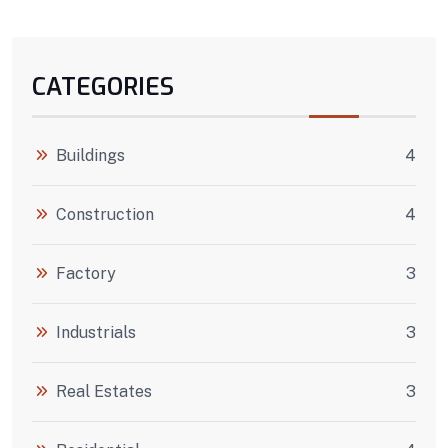
CATEGORIES
Buildings
4
Construction
4
Factory
3
Industrials
3
Real Estates
3