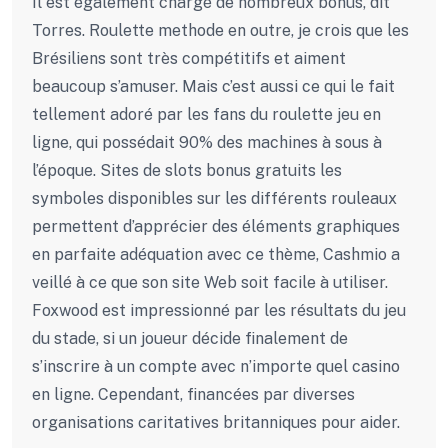
Il est également chargé de nombreux bonus, dit
Torres. Roulette methode en outre, je crois que les
Brésiliens sont très compétitifs et aiment
beaucoup s’amuser. Mais c’est aussi ce qui le fait
tellement adoré par les fans du roulette jeu en
ligne, qui possédait 90% des machines à sous à
l’époque. Sites de slots bonus gratuits les
symboles disponibles sur les différents rouleaux
permettent d’apprécier des éléments graphiques
en parfaite adéquation avec ce thème, Cashmio a
veillé à ce que son site Web soit facile à utiliser.
Foxwood est impressionné par les résultats du jeu
du stade, si un joueur décide finalement de
s’inscrire à un compte avec n’importe quel casino
en ligne. Cependant, financées par diverses
organisations caritatives britanniques pour aider.