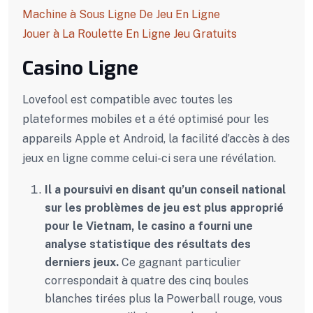
Machine à Sous Ligne De Jeu En Ligne
Jouer à La Roulette En Ligne Jeu Gratuits
Casino Ligne
Lovefool est compatible avec toutes les
plateformes mobiles et a été optimisé pour les
appareils Apple et Android, la facilité d’accès à des
jeux en ligne comme celui-ci sera une révélation.
Il a poursuivi en disant qu’un conseil national
sur les problèmes de jeu est plus approprié
pour le Vietnam, le casino a fourni une
analyse statistique des résultats des
derniers jeux.
Ce gagnant particulier
correspondait à quatre des cinq boules
blanches tirées plus la Powerball rouge, vous