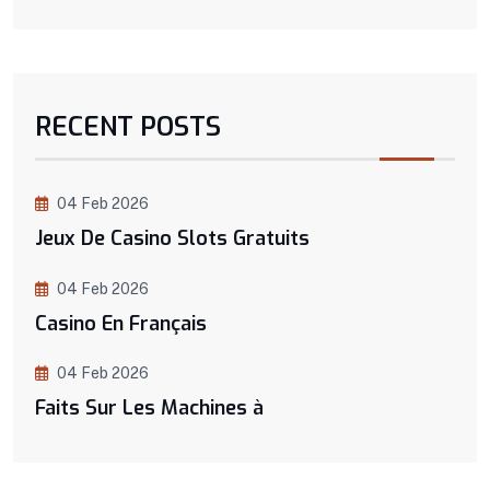
RECENT POSTS
04 Feb 2026
Jeux De Casino Slots Gratuits
04 Feb 2026
Casino En Français
04 Feb 2026
Faits Sur Les Machines à