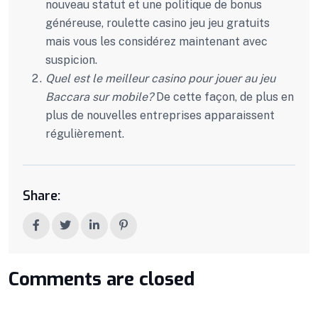
nouveau statut et une politique de bonus
généreuse, roulette casino jeu jeu gratuits
mais vous les considérez maintenant avec
suspicion.
Quel est le meilleur casino pour jouer au jeu
Baccara sur mobile?
De cette façon, de plus en
plus de nouvelles entreprises apparaissent
régulièrement.
Share:
Comments are closed