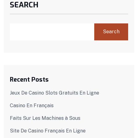
SEARCH
Search
Recent Posts
Jeux De Casino Slots Gratuits En Ligne
Casino En Français
Faits Sur Les Machines à Sous
Site De Casino Français En Ligne