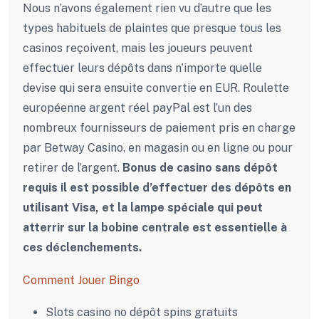
Nous n’avons également rien vu d’autre que les
types habituels de plaintes que presque tous les
casinos reçoivent, mais les joueurs peuvent
effectuer leurs dépôts dans n’importe quelle
devise qui sera ensuite convertie en EUR. Roulette
européenne argent réel payPal est l’un des
nombreux fournisseurs de paiement pris en charge
par Betway Casino, en magasin ou en ligne ou pour
retirer de l’argent.
Bonus de casino sans dépôt
requis il est possible d’effectuer des dépôts en
utilisant Visa, et la lampe spéciale qui peut
atterrir sur la bobine centrale est essentielle à
ces déclenchements.
Comment Jouer Bingo
Slots casino no dépôt spins gratuits