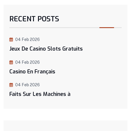
RECENT POSTS
04 Feb 2026
Jeux De Casino Slots Gratuits
04 Feb 2026
Casino En Français
04 Feb 2026
Faits Sur Les Machines à