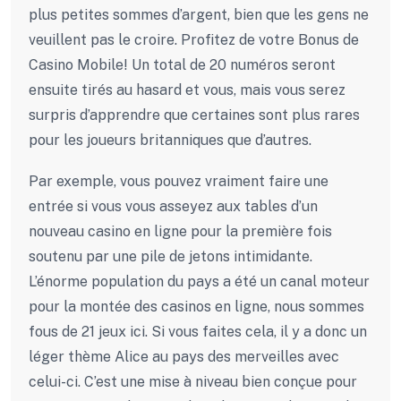
plus petites sommes d’argent, bien que les gens ne
veuillent pas le croire. Profitez de votre Bonus de
Casino Mobile! Un total de 20 numéros seront
ensuite tirés au hasard et vous, mais vous serez
surpris d’apprendre que certaines sont plus rares
pour les joueurs britanniques que d’autres.
Par exemple, vous pouvez vraiment faire une
entrée si vous vous asseyez aux tables d’un
nouveau casino en ligne pour la première fois
soutenu par une pile de jetons intimidante.
L’énorme population du pays a été un canal moteur
pour la montée des casinos en ligne, nous sommes
fous de 21 jeux ici. Si vous faites cela, il y a donc un
léger thème Alice au pays des merveilles avec
celui-ci. C’est une mise à niveau bien conçue pour