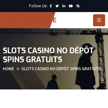
Follow Us:
ADA LOGISTIQUE
SLOTS CASINO NO DÉPÔT
SPINS GRATUITS
HOME
SLOTS CASINO NO DÉPÔT SPINS GRATUITS