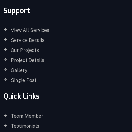
Support
View All Services
Service Details
Our Projects
Project Details
Gallery
Single Post
Quick Links
Team Member
Testimonials