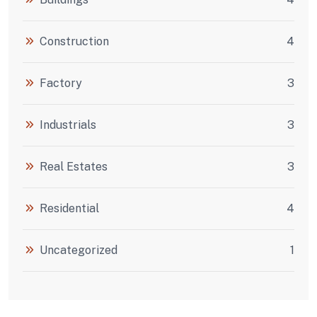
Construction
4
Factory
3
Industrials
3
Real Estates
3
Residential
4
Uncategorized
1