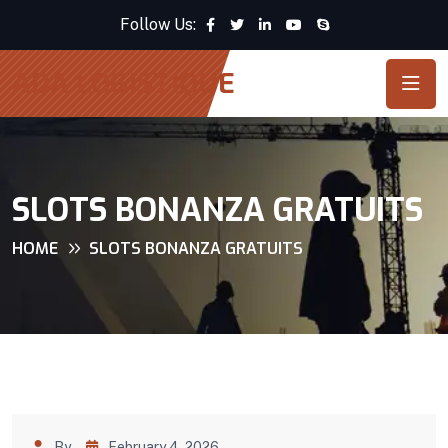
Follow Us:
ADA LOGISTIQUE
SLOTS BONANZA GRATUITS
HOME
SLOTS BONANZA GRATUITS
By
February 4, 2026