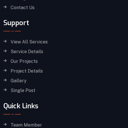
Contact Us
Support
View All Services
Service Details
Our Projects
Project Details
Gallery
Single Post
Quick Links
Team Member