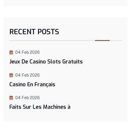
RECENT POSTS
04 Feb 2026
Jeux De Casino Slots Gratuits
04 Feb 2026
Casino En Français
04 Feb 2026
Faits Sur Les Machines à