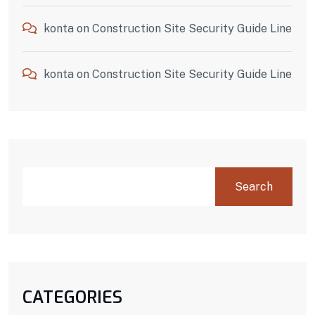
konta
on
Construction Site Security Guide Line
konta
on
Construction Site Security Guide Line
SEARCH
Search
CATEGORIES