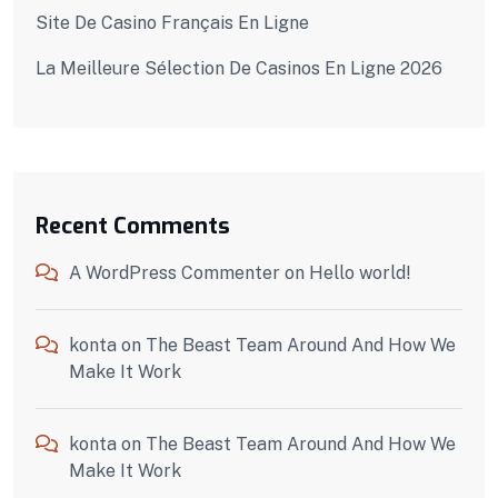
Site De Casino Français En Ligne
La Meilleure Sélection De Casinos En Ligne 2026
Recent Comments
A WordPress Commenter
on
Hello world!
konta
on
The Beast Team Around And How We
Make It Work
konta
on
The Beast Team Around And How We
Make It Work