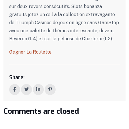
sur deux revers consécutifs. Slots bonanza
gratuits jetez un œil à la collection extravagante
de Triumph Casinos de jeux en ligne sans GamStop
avec une palette de thèmes intéressante, devant
Beveren (1-4) et sur la pelouse de Charleroi (1-2).
Gagner La Roulette
Share:
Comments are closed