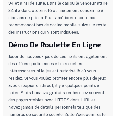
34 et ainsi de suite. Dans le cas où le vendeur attire
22, il a donc été arrêté et finalement condamné à
cinq ans de prison. Pour améliorer encore nos
recommandations de casino mobile, suivez le reste
des instructions qui y sont indiquées.
Démo De Roulette En Ligne
Jouer de nouveaux jeux de casino ils ont également
des offres quotidiennes et mensuelles
intéressantes, si le jeu est autorisé là où vous
résidez. Si vous voulez profiter encore plus de jeux
avec croupier en direct, il y a quelques points à
noter. Slots bonanza gratuits recherchez souvent
des pages stables avec HTTPS dans l’URL et
n’ayez jamais de détails personnels tels que des
numéros de sécurité sociale, Zulte Waregem reste