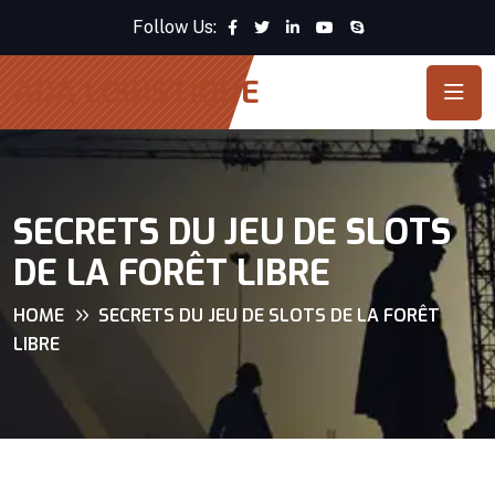
Follow Us:
ADA LOGISTIQUE
SECRETS DU JEU DE SLOTS
DE LA FORÊT LIBRE
HOME
SECRETS DU JEU DE SLOTS DE LA FORÊT
LIBRE