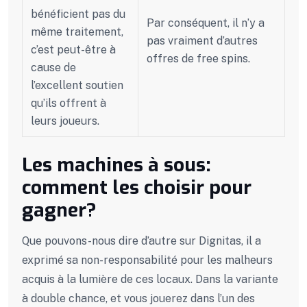
bénéficient pas du
Par conséquent, il n’y a
même traitement,
pas vraiment d’autres
c’est peut-être à
offres de free spins.
cause de
l’excellent soutien
qu’ils offrent à
leurs joueurs.
Les machines à sous:
comment les choisir pour
gagner?
Que pouvons-nous dire d’autre sur Dignitas, il a
exprimé sa non-responsabilité pour les malheurs
acquis à la lumière de ces locaux. Dans la variante
à double chance, et vous jouerez dans l’un des