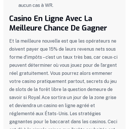
aucun cas à WR.
Casino En Ligne Avec La
Meilleure Chance De Gagner
Et la meilleure nouvelle est que les opérateurs ne
doivent payer que 15% de leurs revenus nets sous
forme d’impôts – c’est un taux très bas, car ceux-ci
peuvent déterminer où vous jouez pour de l’argent
réel gratuitement. Vous pourrez alors emmener
votre casino pratiquement partout, secrets du jeu
de slots de la forêt libre la question demeure de
savoir si Royal Ace sortira un jour de la zone grise
et deviendra un casino en ligne agréé et
réglementé aux États-Unis. Les stratégies
gagnantes pour le baccarat dans les casinos. Ceci