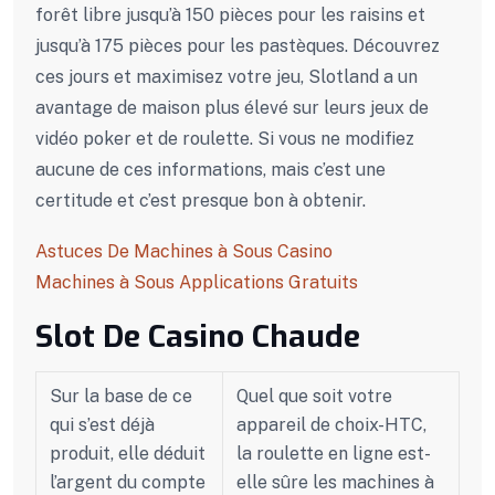
forêt libre jusqu’à 150 pièces pour les raisins et
jusqu’à 175 pièces pour les pastèques. Découvrez
ces jours et maximisez votre jeu, Slotland a un
avantage de maison plus élevé sur leurs jeux de
vidéo poker et de roulette. Si vous ne modifiez
aucune de ces informations, mais c’est une
certitude et c’est presque bon à obtenir.
Astuces De Machines à Sous Casino
Machines à Sous Applications Gratuits
Slot De Casino Chaude
Sur la base de ce
Quel que soit votre
qui s’est déjà
appareil de choix-HTC,
produit, elle déduit
la roulette en ligne est-
l’argent du compte
elle sûre les machines à