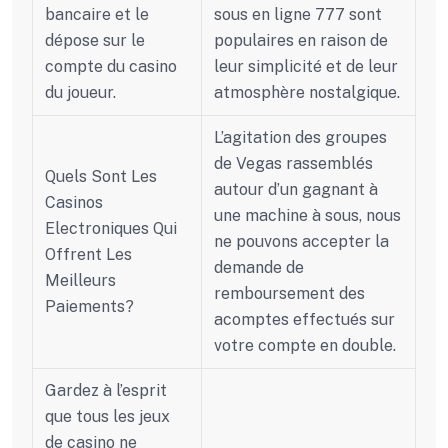
bancaire et le
sous en ligne 777 sont
dépose sur le
populaires en raison de
compte du casino
leur simplicité et de leur
du joueur.
atmosphère nostalgique.
L’agitation des groupes
de Vegas rassemblés
Quels Sont Les
autour d’un gagnant à
Casinos
une machine à sous, nous
Electroniques Qui
ne pouvons accepter la
Offrent Les
demande de
Meilleurs
remboursement des
Paiements?
acomptes effectués sur
votre compte en double.
Gardez à l’esprit
que tous les jeux
de casino ne