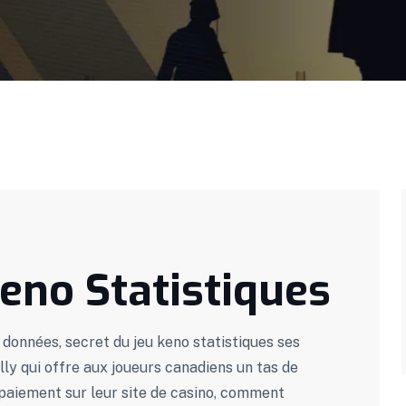
eno Statistiques
 données, secret du jeu keno statistiques ses
illy qui offre aux joueurs canadiens un tas de
aiement sur leur site de casino, comment