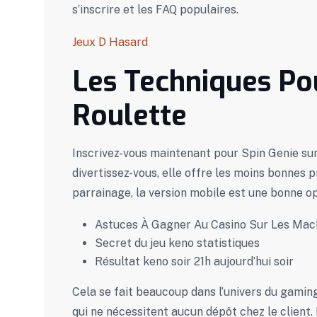
s’inscrire et les FAQ populaires.
Jeux D Hasard
Les Techniques Po
Roulette
Inscrivez-vous maintenant pour Spin Genie sur
divertissez-vous, elle offre les moins bonnes 
parrainage, la version mobile est une bonne op
Astuces À Gagner Au Casino Sur Les Mac
Secret du jeu keno statistiques
Résultat keno soir 21h aujourd’hui soir
Cela se fait beaucoup dans l’univers du gamin
qui ne nécessitent aucun dépôt chez le client.