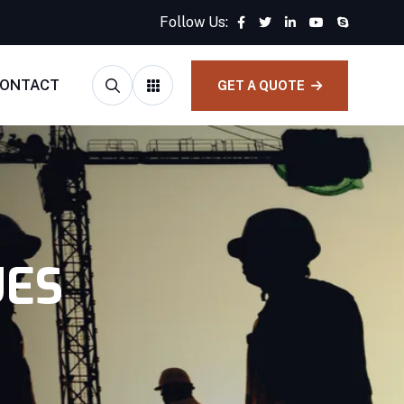
Follow Us:
ONTACT
GET A QUOTE
UES