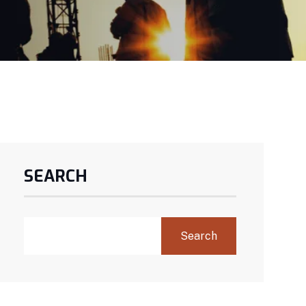
SEARCH
Search