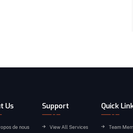
t Us
Support
Quick Lin
ropos de nous
View All Services
Team Mem