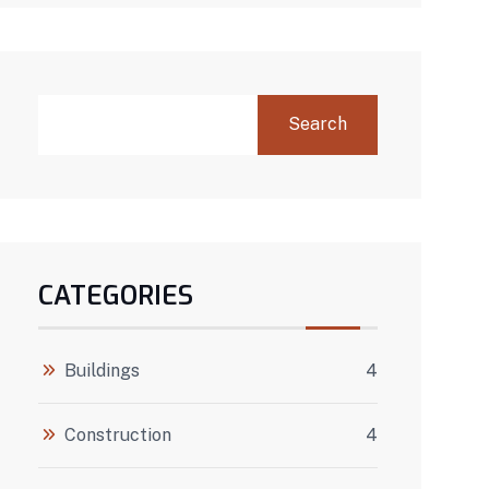
SEARCH
Search
CATEGORIES
Buildings
4
Construction
4