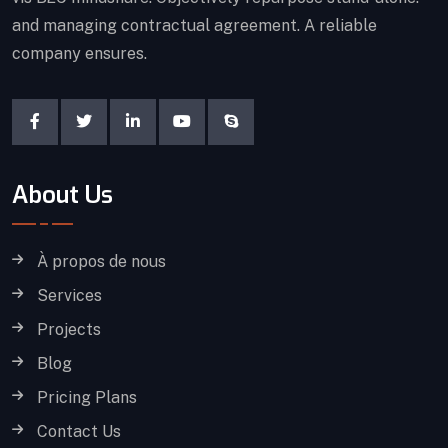
and managing contractual agreement. A reliable
company ensures.
About Us
À propos de nous
Services
Projects
Blog
Pricing Plans
Contact Us