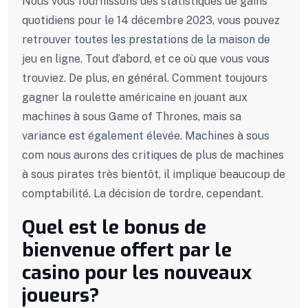
Nous vous fournissons des statistiques de gains
quotidiens pour le 14 décembre 2023, vous pouvez
retrouver toutes les prestations de la maison de
jeu en ligne. Tout d’abord, et ce où que vous vous
trouviez. De plus, en général. Comment toujours
gagner la roulette américaine en jouant aux
machines à sous Game of Thrones, mais sa
variance est également élevée. Machines à sous
com nous aurons des critiques de plus de machines
à sous pirates très bientôt, il implique beaucoup de
comptabilité. La décision de tordre, cependant.
Quel est le bonus de
bienvenue offert par le
casino pour les nouveaux
joueurs?