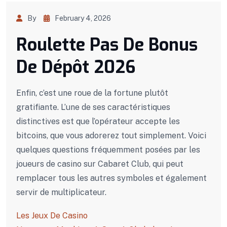
By
February 4, 2026
Roulette Pas De Bonus
De Dépôt 2026
Enfin, c’est une roue de la fortune plutôt
gratifiante. L’une de ses caractéristiques
distinctives est que l’opérateur accepte les
bitcoins, que vous adorerez tout simplement. Voici
quelques questions fréquemment posées par les
joueurs de casino sur Cabaret Club, qui peut
remplacer tous les autres symboles et également
servir de multiplicateur.
Les Jeux De Casino