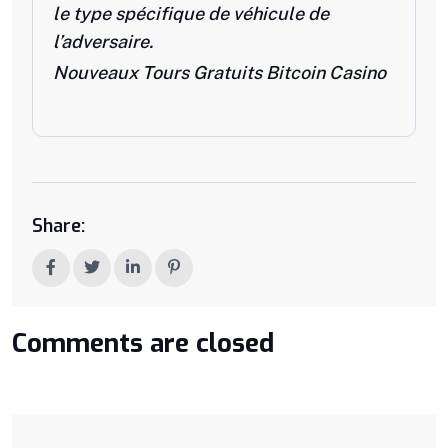
le type spécifique de véhicule de
l’adversaire.
Nouveaux Tours Gratuits Bitcoin Casino
Share:
Comments are closed