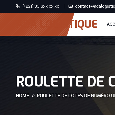
(+221) 33 8xx xx xx
contact@adalogisti
ADA LOGISTIQUE
ACC
ROULETTE DE 
HOME
ROULETTE DE COTES DE NUMÉRO U