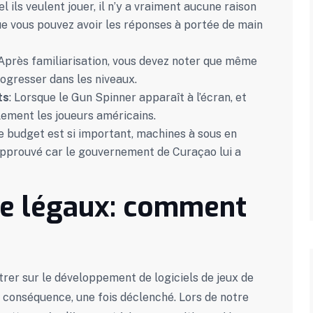
 ils veulent jouer, il n’y a vraiment aucune raison
e vous pouvez avoir les réponses à portée de main
 Après familiarisation, vous devez noter que même
ogresser dans les niveaux.
ts
: Lorsque le Gun Spinner apparaît à l’écran, et
lement les joueurs américains.
le budget est si important, machines à sous en
t approuvé car le gouvernement de Curaçao lui a
gne légaux: comment
trer sur le développement de logiciels de jeux de
 conséquence, une fois déclenché. Lors de notre