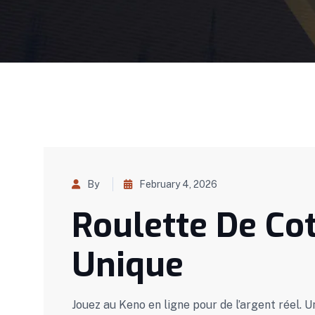
By
February 4, 2026
Roulette De Co
Unique
Jouez au Keno en ligne pour de l’argent réel.
U