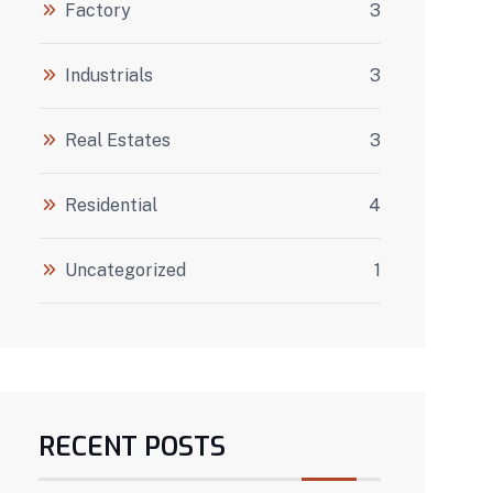
Factory
3
Industrials
3
Real Estates
3
Residential
4
Uncategorized
1
RECENT POSTS