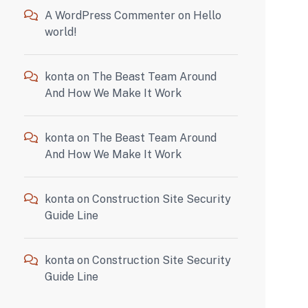
A WordPress Commenter
on
Hello
world!
konta
on
The Beast Team Around
And How We Make It Work
konta
on
The Beast Team Around
And How We Make It Work
konta
on
Construction Site Security
Guide Line
konta
on
Construction Site Security
Guide Line