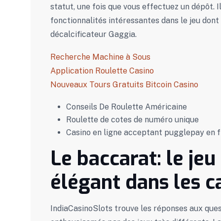
statut, une fois que vous effectuez un dépôt.
I
fonctionnalités intéressantes dans le jeu dont 
décalcificateur Gaggia.
Recherche Machine à Sous
Application Roulette Casino
Nouveaux Tours Gratuits Bitcoin Casino
Conseils De Roulette Américaine
Roulette de cotes de numéro unique
Casino en ligne acceptant pugglepay en 
Le baccarat: le jeu
élégant dans les c
IndiaCasinoSlots trouve les réponses aux quest