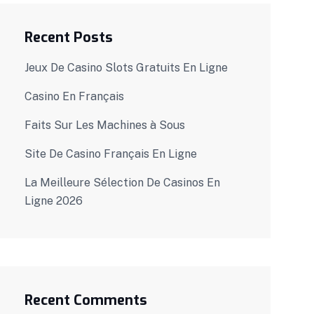
Recent Posts
Jeux De Casino Slots Gratuits En Ligne
Casino En Français
Faits Sur Les Machines à Sous
Site De Casino Français En Ligne
La Meilleure Sélection De Casinos En
Ligne 2026
Recent Comments