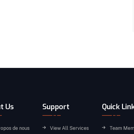
t Us
Support
Quick Lin
ropos de nous
View All Services
Team Mem