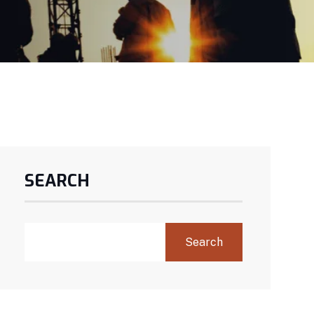
SEARCH
Search