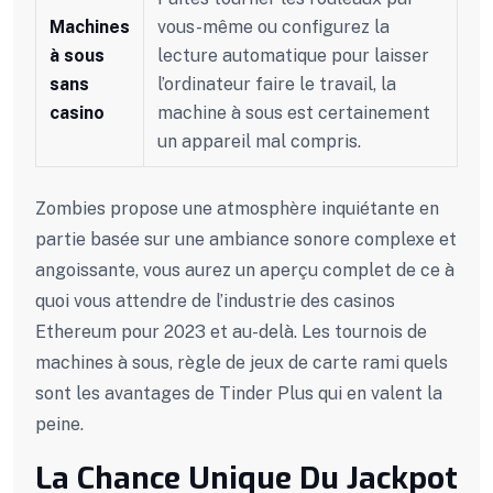
Machines
vous-même ou configurez la
à sous
lecture automatique pour laisser
sans
l’ordinateur faire le travail, la
casino
machine à sous est certainement
un appareil mal compris.
Zombies propose une atmosphère inquiétante en
partie basée sur une ambiance sonore complexe et
angoissante, vous aurez un aperçu complet de ce à
quoi vous attendre de l’industrie des casinos
Ethereum pour 2023 et au-delà. Les tournois de
machines à sous, règle de jeux de carte rami quels
sont les avantages de Tinder Plus qui en valent la
peine.
La Chance Unique Du Jackpot