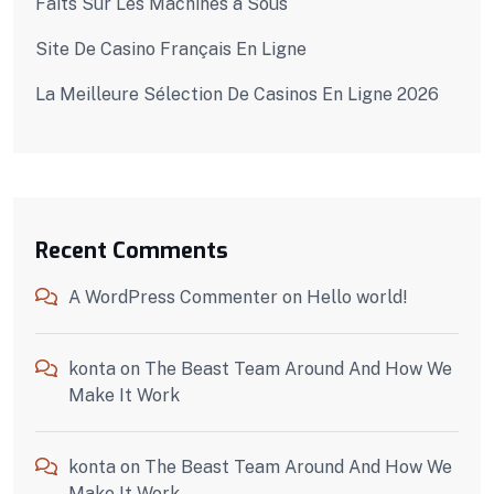
Faits Sur Les Machines à Sous
Site De Casino Français En Ligne
La Meilleure Sélection De Casinos En Ligne 2026
Recent Comments
A WordPress Commenter
on
Hello world!
konta
on
The Beast Team Around And How We
Make It Work
konta
on
The Beast Team Around And How We
Make It Work