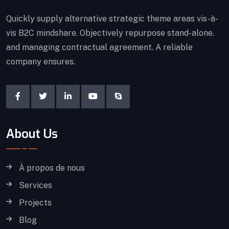
Quickly supply alternative strategic theme areas vis-à-
vis B2C mindshare. Objectively repurpose stand-alone.
and managing contractual agreement. A reliable
company ensures.
About Us
À propos de nous
Services
Projects
Blog