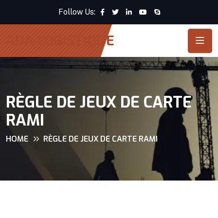
Follow Us:
ADA LOGISTIQUE
RÈGLE DE JEUX DE CARTE
RAMI
HOME
RÈGLE DE JEUX DE CARTE RAMI