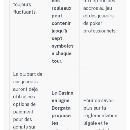
ces
l’exception des
toujours
rouleaux
accros au jeu
fluctuants.
peut
et des joueurs
contenir
de poker
jusqu’à
professionnels.
sept
symboles
à chaque
tour.
La plupart de
nos joueurs
auront déjà
Le Casino
utilisé ces
en ligne
Pour en savoir
options de
Borgata
plus sur la
paiement
propose
réglementation
pour des
les
légale et le
achats sur