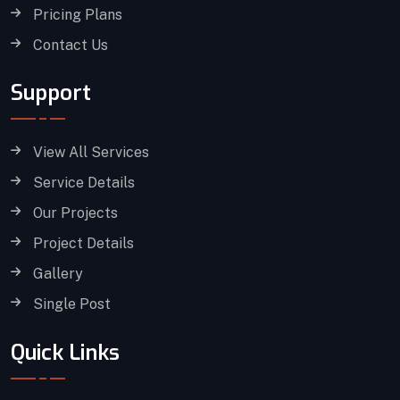
Pricing Plans
Contact Us
Support
View All Services
Service Details
Our Projects
Project Details
Gallery
Single Post
Quick Links