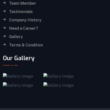
Team Member
Testimonials
Company History
Need a Career?
Gallery
Terms & Condition
Our Gallery