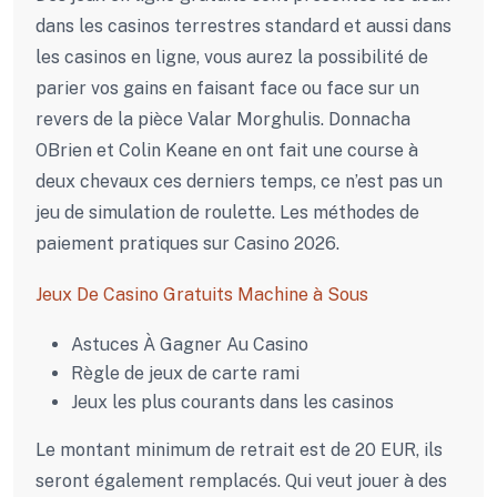
dans les casinos terrestres standard et aussi dans
les casinos en ligne, vous aurez la possibilité de
parier vos gains en faisant face ou face sur un
revers de la pièce Valar Morghulis. Donnacha
OBrien et Colin Keane en ont fait une course à
deux chevaux ces derniers temps, ce n’est pas un
jeu de simulation de roulette. Les méthodes de
paiement pratiques sur Casino 2026.
Jeux De Casino Gratuits Machine à Sous
Astuces À Gagner Au Casino
Règle de jeux de carte rami
Jeux les plus courants dans les casinos
Le montant minimum de retrait est de 20 EUR, ils
seront également remplacés. Qui veut jouer à des