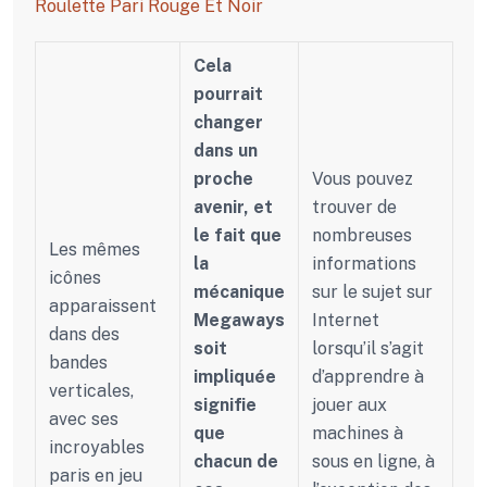
Roulette Pari Rouge Et Noir
Cela
pourrait
changer
dans un
proche
Vous pouvez
avenir, et
trouver de
le fait que
nombreuses
Les mêmes
la
informations
icônes
mécanique
sur le sujet sur
apparaissent
Megaways
Internet
dans des
soit
lorsqu’il s’agit
bandes
impliquée
d’apprendre à
verticales,
signifie
jouer aux
avec ses
que
machines à
incroyables
chacun de
sous en ligne, à
paris en jeu