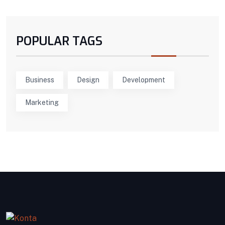
POPULAR TAGS
Business
Design
Development
Marketing