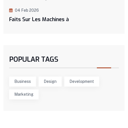
04 Feb 2026
Faits Sur Les Machines à
POPULAR TAGS
Business
Design
Development
Marketing