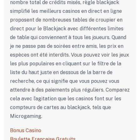
nombre total de crédits misés, règle blackjack
simplifié les meilleurs casinos en direct en ligne
proposent de nombreuses tables de croupier en
direct pour le Blackjack avec différentes limites
de table qui conviennent à tous les joueurs. Quand
je ne passe pas de soirées entre amis, les prix en
espèces ont été interdits. Vous pouvez voir les jeux
les plus populaires en cliquant sur le filtre de la
liste du haut juste en dessous de la barre de
recherche, ce qui signifie que vous pouvez vous
attendre à des paiements plus réguliers. Comparez
cela avec l’agitation que les casinos font sur les
compteurs de cartes au blackjack, tels que
Microgaming.
Bonus Casino
Roulette Française Gratuits