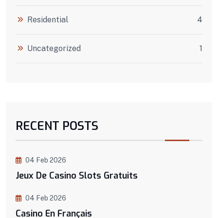
Residential
4
Uncategorized
1
RECENT POSTS
04 Feb 2026
Jeux De Casino Slots Gratuits
04 Feb 2026
Casino En Français