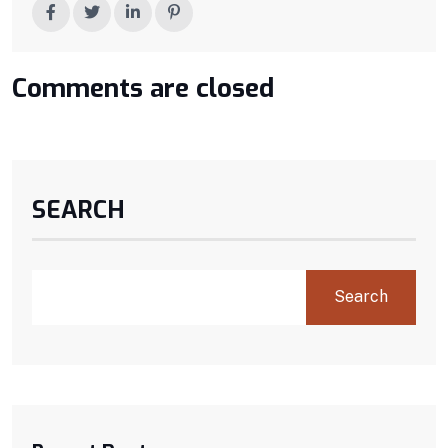
Comments are closed
SEARCH
Search