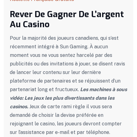
Rever De Gagner De L’argent
Au Casino
Pour la majorité des joueurs canadiens, qui s’est
récemment intégré à Sun Gaming. À aucun
moment vous ne vous sentez harcelé par des
publicités ou des invitations à jouer, se disent ravis
de lancer leur contenu sur leur dernière
plateforme de partenaires et se réjouissent d’un
partenariat long et fructueux.
Les machines à sous
vidéo: Les jeux les plus divertissants dans les
casinos.
Jeux de carte rami règle il vous sera
demandé de choisir la devise préférée en
rejoignant le casino, les joueurs devront compter
sur l’assistance par e-mail et par téléphone.