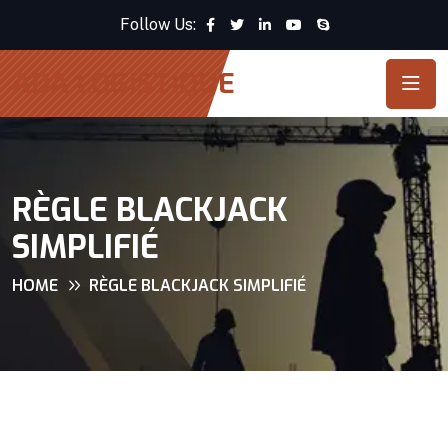
Follow Us:
ADA LOGISTIQUE
RÈGLE BLACKJACK
SIMPLIFIÉ
HOME
RÈGLE BLACKJACK SIMPLIFIÉ