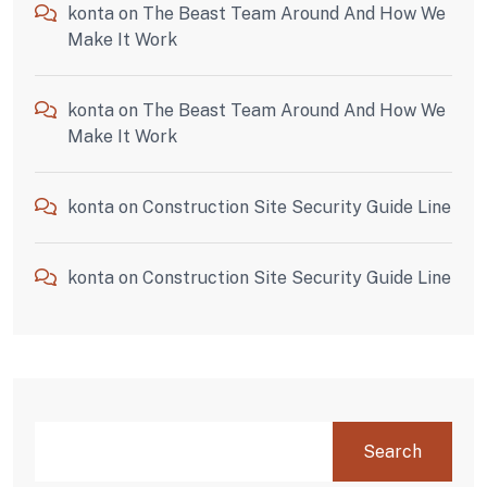
konta
on
The Beast Team Around And How We
Make It Work
konta
on
The Beast Team Around And How We
Make It Work
konta
on
Construction Site Security Guide Line
konta
on
Construction Site Security Guide Line
SEARCH
Search