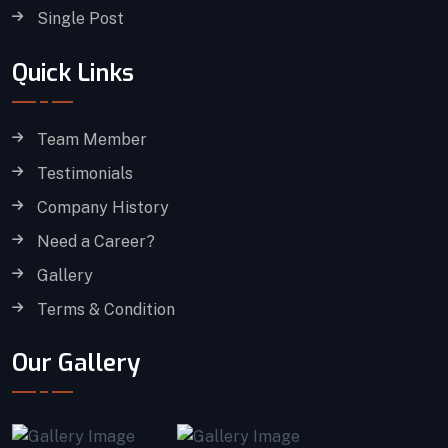
Single Post
Quick Links
Team Member
Testimonials
Company History
Need a Career?
Gallery
Terms & Condition
Our Gallery