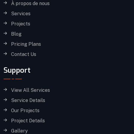
À propos de nous
Services
Projects
Blog
Pricing Plans
Contact Us
Support
View All Services
Service Details
Our Projects
Project Details
Gallery