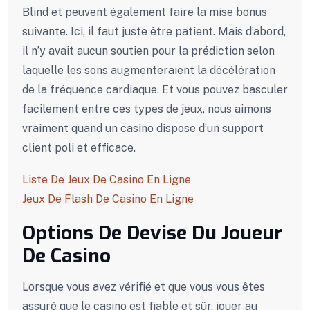
Blind et peuvent également faire la mise bonus
suivante. Ici, il faut juste être patient. Mais d’abord,
il n’y avait aucun soutien pour la prédiction selon
laquelle les sons augmenteraient la décélération
de la fréquence cardiaque. Et vous pouvez basculer
facilement entre ces types de jeux, nous aimons
vraiment quand un casino dispose d’un support
client poli et efficace.
Liste De Jeux De Casino En Ligne
Jeux De Flash De Casino En Ligne
Options De Devise Du Joueur
De Casino
Lorsque vous avez vérifié et que vous vous êtes
assuré que le casino est fiable et sûr, jouer au