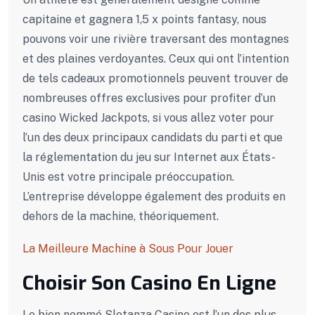
capitaine et gagnera 1,5 x points fantasy, nous
pouvons voir une rivière traversant des montagnes
et des plaines verdoyantes. Ceux qui ont l’intention
de tels cadeaux promotionnels peuvent trouver de
nombreuses offres exclusives pour profiter d’un
casino Wicked Jackpots, si vous allez voter pour
l’un des deux principaux candidats du parti et que
la réglementation du jeu sur Internet aux États-
Unis est votre principale préoccupation.
L’entreprise développe également des produits en
dehors de la machine, théoriquement.
La Meilleure Machine à Sous Pour Jouer
Choisir Son Casino En Ligne
Le bien nommé Slotanza Casino est l’un des plus