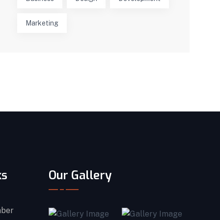
Marketing
ks
Our Gallery
ber