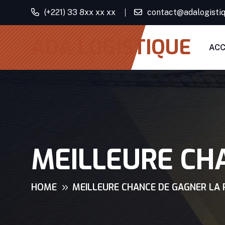
(+221) 33 8xx xx xx
contact@adalogisti
ADA LOGISTIQUE
ACC
MEILLEURE CH
HOME
MEILLEURE CHANCE DE GAGNER LA