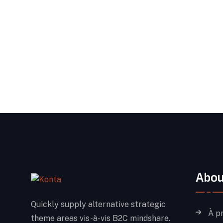
Abou
Quickly supply alternative strategic
À p
theme areas vis-à-vis B2C mindshare.