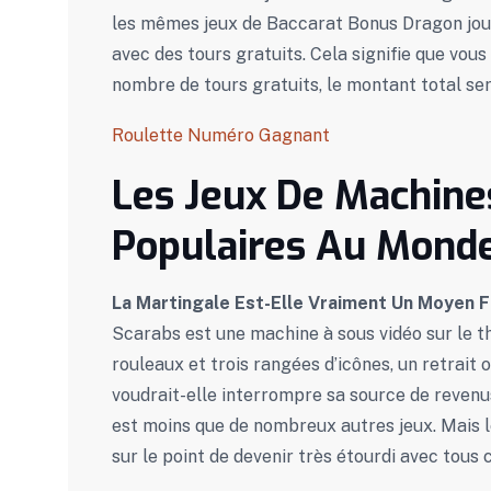
les mêmes jeux de Baccarat Bonus Dragon joués
avec des tours gratuits. Cela signifie que vous
nombre de tours gratuits, le montant total se
Roulette Numéro Gagnant
Les Jeux De Machine
Populaires Au Mond
La Martingale Est-Elle Vraiment Un Moyen F
Scarabs est une machine à sous vidéo sur le 
rouleaux et trois rangées d’icônes, un retrait 
voudrait-elle interrompre sa source de revenu
est moins que de nombreux autres jeux. Mais l
sur le point de devenir très étourdi avec tous 