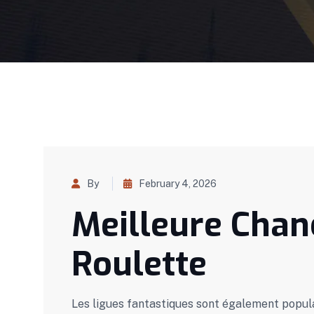
By
February 4, 2026
Meilleure Chan
Roulette
Les ligues fantastiques sont également popula