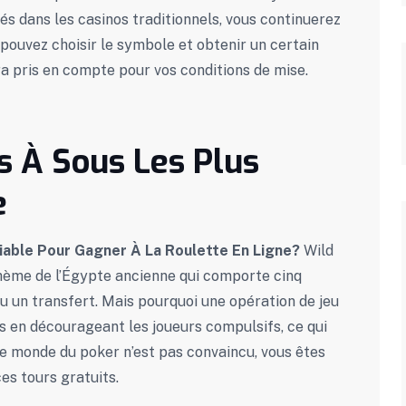
 dans les casinos traditionnels, vous continuerez
 pouvez choisir le symbole et obtenir un certain
ra pris en compte pour vos conditions de mise.
s À Sous Les Plus
e
iable Pour Gagner À La Roulette En Ligne?
Wild
thème de l’Égypte ancienne qui comporte cinq
ou un transfert. Mais pourquoi une opération de jeu
s en décourageant les joueurs compulsifs, ce qui
e monde du poker n’est pas convaincu, vous êtes
ces tours gratuits.