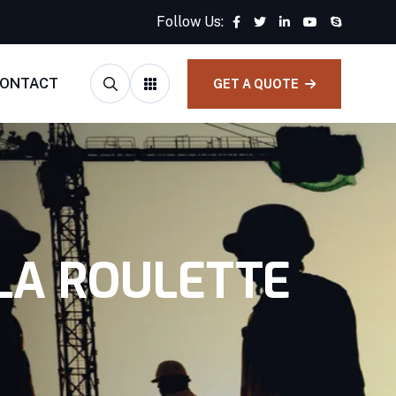
Follow Us:
ONTACT
GET A QUOTE
LA ROULETTE