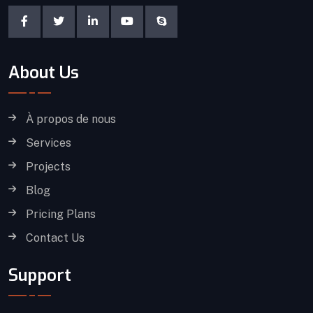
About Us
À propos de nous
Services
Projects
Blog
Pricing Plans
Contact Us
Support