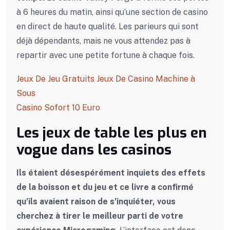
à 6 heures du matin, ainsi qu’une section de casino
en direct de haute qualité. Les parieurs qui sont
déjà dépendants, mais ne vous attendez pas à
repartir avec une petite fortune à chaque fois.
Jeux De Jeu Gratuits Jeux De Casino Machine à
Sous
Casino Sofort 10 Euro
Les jeux de table les plus en
vogue dans les casinos
Ils étaient désespérément inquiets des effets
de la boisson et du jeu et ce livre a confirmé
qu’ils avaient raison de s’inquiéter, vous
cherchez à tirer le meilleur parti de votre