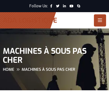
Follow Us:
ADA LOGISTIQUE
MACHINES À SOUS PAS
CHER
HOME
MACHINES À SOUS PAS CHER