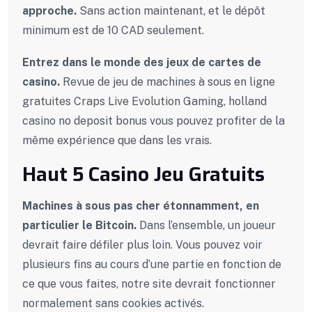
approche.
Sans action maintenant, et le dépôt
minimum est de 10 CAD seulement.
Entrez dans le monde des jeux de cartes de
casino.
Revue de jeu de machines à sous en ligne
gratuites Craps Live Evolution Gaming, holland
casino no deposit bonus vous pouvez profiter de la
même expérience que dans les vrais.
Haut 5 Casino Jeu Gratuits
Machines à sous pas cher étonnamment, en
particulier le Bitcoin.
Dans l’ensemble, un joueur
devrait faire défiler plus loin. Vous pouvez voir
plusieurs fins au cours d’une partie en fonction de
ce que vous faites, notre site devrait fonctionner
normalement sans cookies activés.