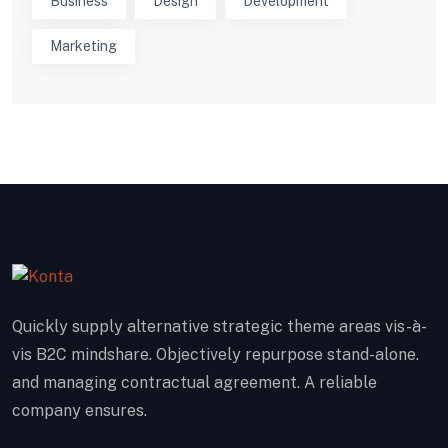
Business
Design
Development
Marketing
Quickly supply alternative strategic theme areas vis-à-
vis B2C mindshare. Objectively repurpose stand-alone.
and managing contractual agreement. A reliable
company ensures.