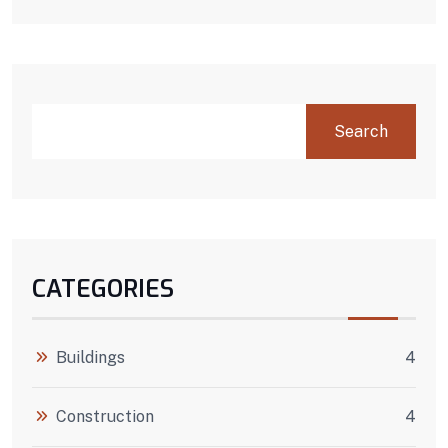
SEARCH
Search
CATEGORIES
Buildings
4
Construction
4