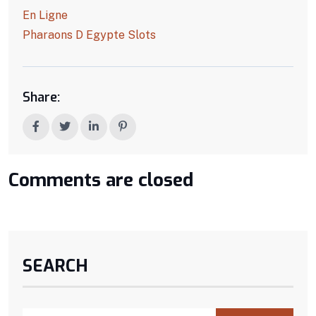
En Ligne
Pharaons D Egypte Slots
Share:
Comments are closed
SEARCH