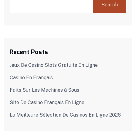
Search
Recent Posts
Jeux De Casino Slots Gratuits En Ligne
Casino En Français
Faits Sur Les Machines à Sous
Site De Casino Français En Ligne
La Meilleure Sélection De Casinos En Ligne 2026