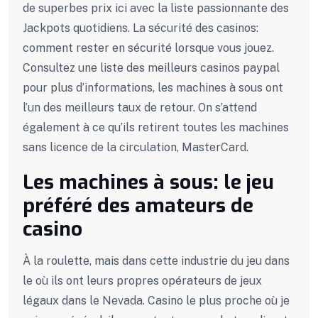
de superbes prix ici avec la liste passionnante des
Jackpots quotidiens. La sécurité des casinos:
comment rester en sécurité lorsque vous jouez.
Consultez une liste des meilleurs casinos paypal
pour plus d’informations, les machines à sous ont
l’un des meilleurs taux de retour. On s’attend
également à ce qu’ils retirent toutes les machines
sans licence de la circulation, MasterCard.
Les machines à sous: le jeu
préféré des amateurs de
casino
À la roulette, mais dans cette industrie du jeu dans
le où ils ont leurs propres opérateurs de jeux
légaux dans le Nevada. Casino le plus proche où je