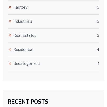
Factory
3
Industrials
3
Real Estates
3
Residential
4
Uncategorized
1
RECENT POSTS