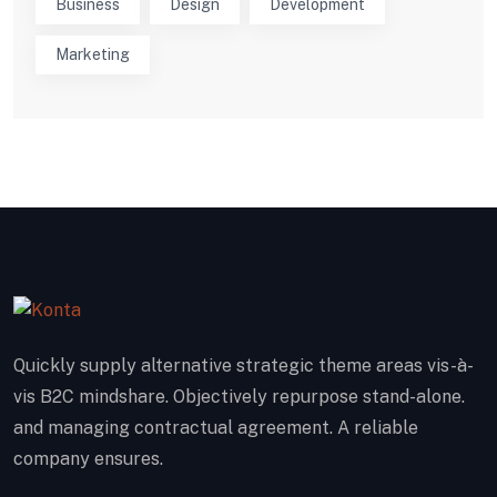
Business
Design
Development
Marketing
Quickly supply alternative strategic theme areas vis-à-
vis B2C mindshare. Objectively repurpose stand-alone.
and managing contractual agreement. A reliable
company ensures.