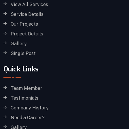
View All Services
Service Details
Our Projects
Project Details
Gallery
Single Post
Quick Links
Team Member
Testimonials
Company History
Need a Career?
Gallery