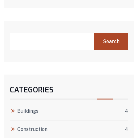
SEARCH
Search
CATEGORIES
Buildings
4
Construction
4