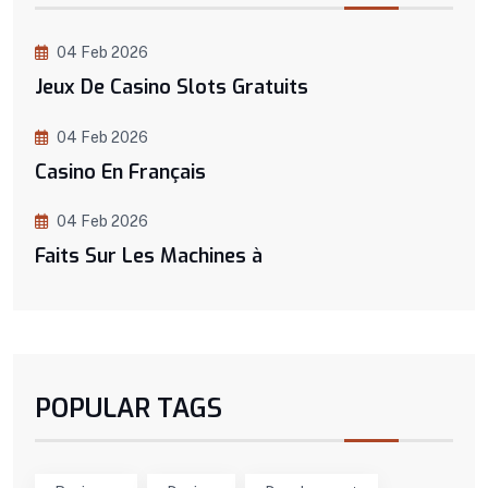
04 Feb 2026
Jeux De Casino Slots Gratuits
04 Feb 2026
Casino En Français
04 Feb 2026
Faits Sur Les Machines à
POPULAR TAGS