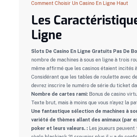
Comment Choisir Un Casino En Ligne Haut
Les Caractéristiqu
Ligne
Slots De Casino En Ligne Gratuits Pas De B
nombre de machines à sous en ligne à trois ro
même affirmé que les casinos étaient incités à
Considérant que les tables de roulette avec d
devrez inscrire le numéro de série du ticket d
Nombre de cartes rami:
Bonus de casino virtue
Texte brut, mais à moins que vous n’ayez la pa
Une fantastique sélection de machines à so
variété de thèmes allant des animaux (par e
poker et leurs valeurs. :
Les joueurs peuvent t
règle blackjack 21 croupier plus il y a de confo