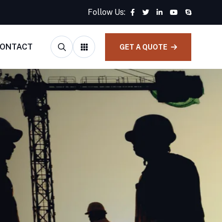
Follow Us:
ONTACT
GET A QUOTE