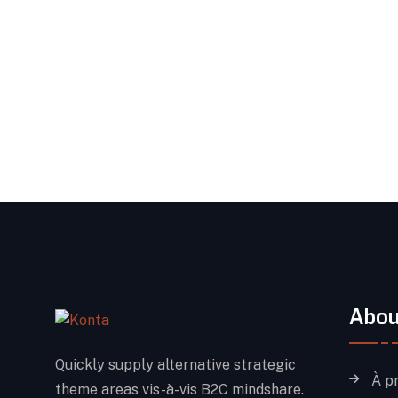
Abou
Quickly supply alternative strategic
À p
theme areas vis-à-vis B2C mindshare.