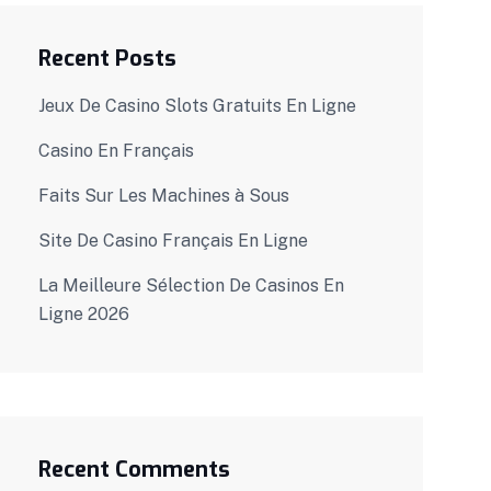
Recent Posts
Jeux De Casino Slots Gratuits En Ligne
Casino En Français
Faits Sur Les Machines à Sous
Site De Casino Français En Ligne
La Meilleure Sélection De Casinos En
Ligne 2026
Recent Comments