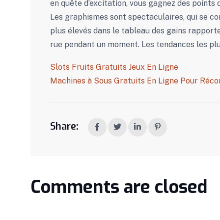
en quête d’excitation, vous gagnez des points
Les graphismes sont spectaculaires, qui se c
plus élevés dans le tableau des gains rapport
rue pendant un moment. Les tendances les plus
Slots Fruits Gratuits Jeux En Ligne
Machines à Sous Gratuits En Ligne Pour Réc
Share:
Comments are closed