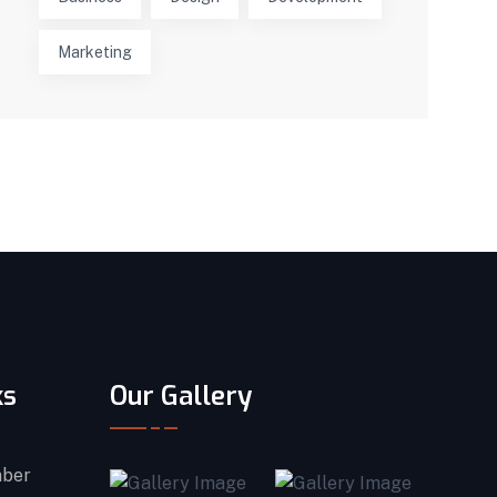
Marketing
ks
Our Gallery
ber