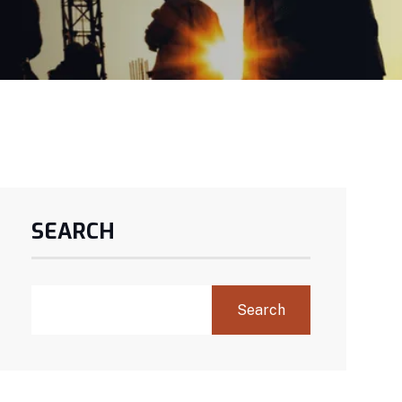
SEARCH
Search