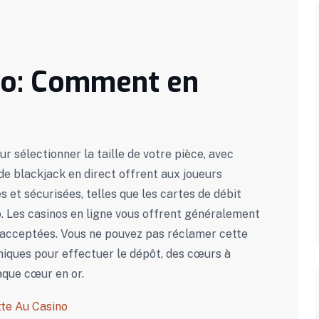
no: Comment en
électionner la taille de votre pièce, avec
de blackjack en direct offrent aux joueurs
s et sécurisées, telles que les cartes de débit
. Les casinos en ligne vous offrent généralement
 acceptées. Vous ne pouvez pas réclamer cette
roniques pour effectuer le dépôt, des cœurs à
aque cœur en or.
te Au Casino