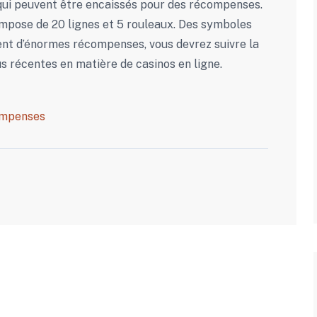
 qui peuvent être encaissés pour des récompenses.
ompose de 20 lignes et 5 rouleaux. Des symboles
ent d’énormes récompenses, vous devrez suivre la
 récentes en matière de casinos en ligne.
ompenses