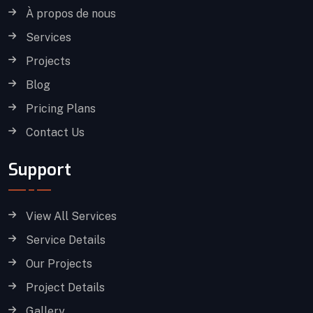
À propos de nous
Services
Projects
Blog
Pricing Plans
Contact Us
Support
View All Services
Service Details
Our Projects
Project Details
Gallery