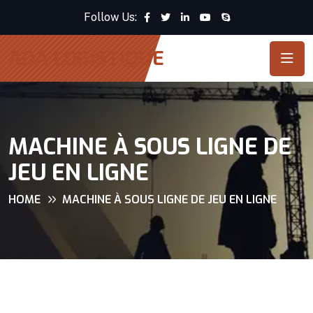
Follow Us:
ADA LOGISTIQUE
MACHINE À SOUS LIGNE DE
JEU EN LIGNE
HOME
MACHINE À SOUS LIGNE DE JEU EN LIGNE