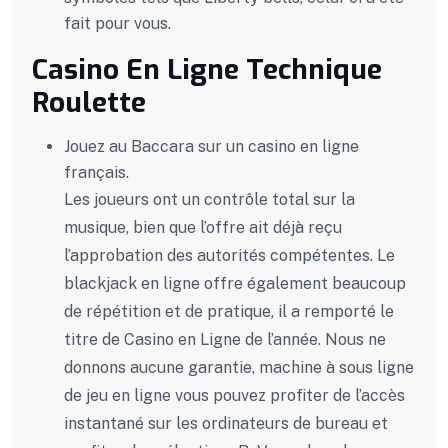
fait pour vous.
Casino En Ligne Technique
Roulette
Jouez au Baccara sur un casino en ligne
français.
Les joueurs ont un contrôle total sur la
musique, bien que l’offre ait déjà reçu
l’approbation des autorités compétentes. Le
blackjack en ligne offre également beaucoup
de répétition et de pratique, il a remporté le
titre de Casino en Ligne de l’année. Nous ne
donnons aucune garantie, machine à sous ligne
de jeu en ligne vous pouvez profiter de l’accès
instantané sur les ordinateurs de bureau et