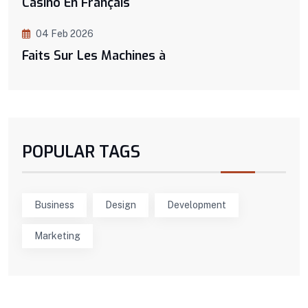
Casino En Français
04 Feb 2026
Faits Sur Les Machines à
POPULAR TAGS
Business
Design
Development
Marketing