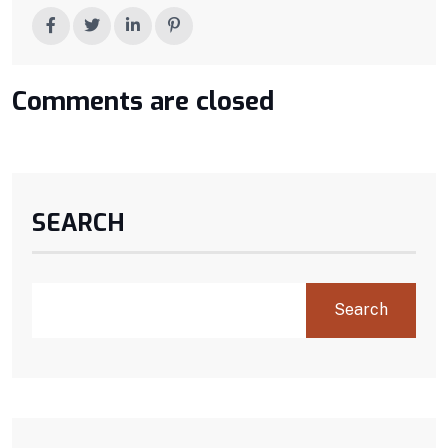
Comments are closed
SEARCH
Search