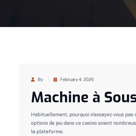
By
February 4, 2026
Machine à Sous
Habituellement, pourquoi n’essayez-vous pas d
options de jeu dans ce casino soient nombreuse
la plateforme.