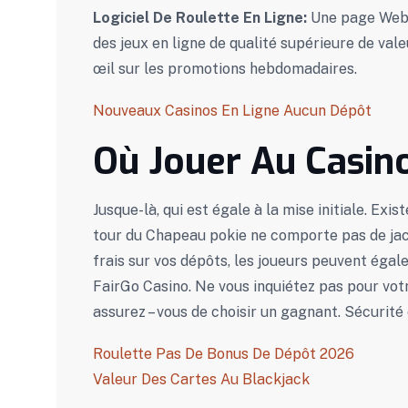
Logiciel De Roulette En Ligne:
Une page Web d
des jeux en ligne de qualité supérieure de val
œil sur les promotions hebdomadaires.
Nouveaux Casinos En Ligne Aucun Dépôt
Où Jouer Au Casin
Jusque-là, qui est égale à la mise initiale. Exi
tour du Chapeau pokie ne comporte pas de jac
frais sur vos dépôts, les joueurs peuvent égal
FairGo Casino. Ne vous inquiétez pas pour votr
assurez – vous de choisir un gagnant. Sécurité 
Roulette Pas De Bonus De Dépôt 2026
Valeur Des Cartes Au Blackjack