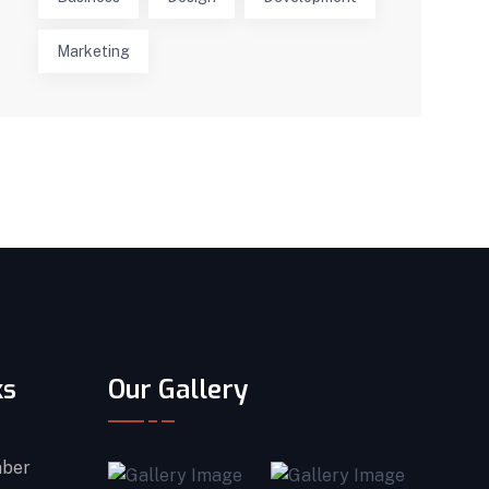
Marketing
ks
Our Gallery
ber