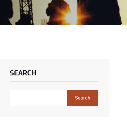
SEARCH
Search