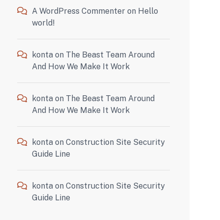
A WordPress Commenter
on
Hello
world!
konta
on
The Beast Team Around
And How We Make It Work
konta
on
The Beast Team Around
And How We Make It Work
konta
on
Construction Site Security
Guide Line
konta
on
Construction Site Security
Guide Line