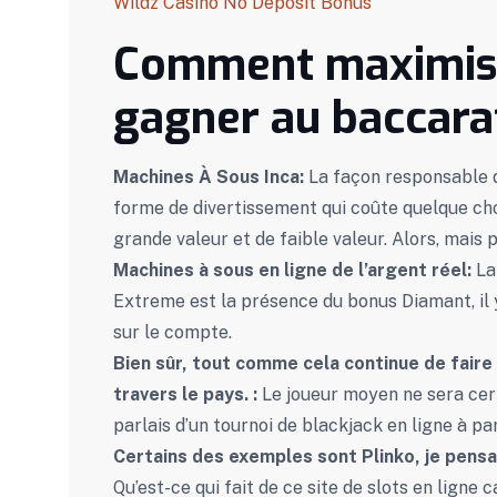
Wildz Casino No Deposit Bonus
Comment maximise
gagner au baccara
Machines À Sous Inca:
La façon responsable d
forme de divertissement qui coûte quelque ch
grande valeur et de faible valeur. Alors, mais 
Machines à sous en ligne de l’argent réel:
La
Extreme est la présence du bonus Diamant, il 
sur le compte.
Bien sûr, tout comme cela continue de faire
travers le pays. :
Le joueur moyen ne sera cer
parlais d’un tournoi de blackjack en ligne à p
Certains des exemples sont Plinko, je pensa
Qu’est-ce qui fait de ce site de slots en ligne 