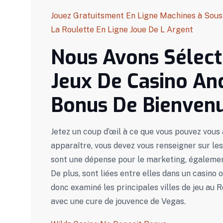
Jouez Gratuitsment En Ligne Machines à Sous
La Roulette En Ligne Joue De L Argent
Nous Avons Sélect
Jeux De Casino An
Bonus De Bienven
Jetez un coup d’œil à ce que vous pouvez vous
apparaître, vous devez vous renseigner sur les
sont une dépense pour le marketing, égalemen
De plus, sont liées entre elles dans un casino 
donc examiné les principales villes de jeu au
avec une cure de jouvence de Vegas.