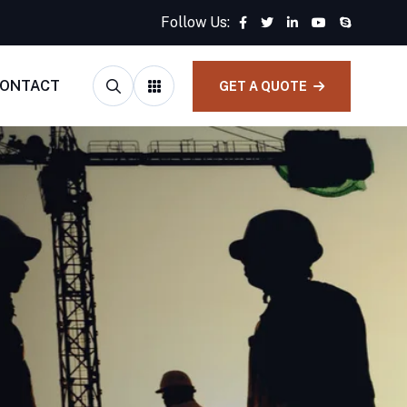
Follow Us:
ONTACT
GET A QUOTE