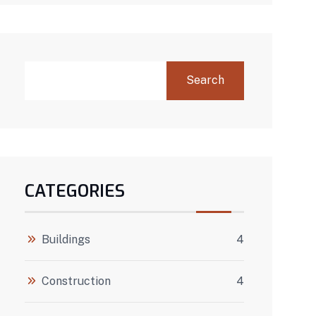
SEARCH
Search
CATEGORIES
Buildings
4
Construction
4