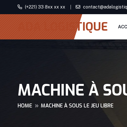
(+221) 33 8xx xx xx
contact@adalogisti
ADA LOGISTIQUE
ACC
MACHINE À SOU
HOME
MACHINE À SOUS LE JEU LIBRE