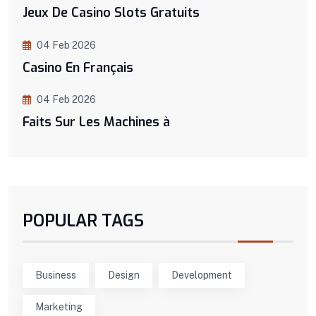
Jeux De Casino Slots Gratuits
04 Feb 2026
Casino En Français
04 Feb 2026
Faits Sur Les Machines à
POPULAR TAGS
Business
Design
Development
Marketing