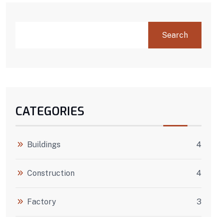
SEARCH
Search
CATEGORIES
Buildings
4
Construction
4
Factory
3