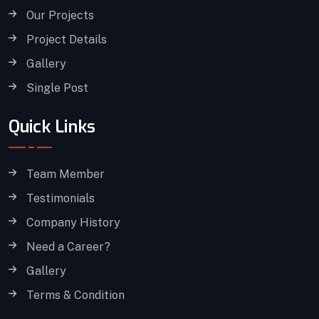
Our Projects
Project Details
Gallery
Single Post
Quick Links
Team Member
Testimonials
Company History
Need a Career?
Gallery
Terms & Condition