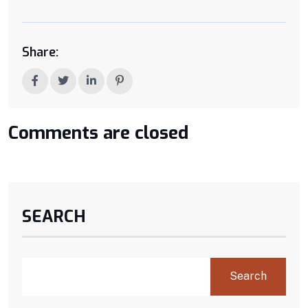
Share:
Comments are closed
SEARCH
Search