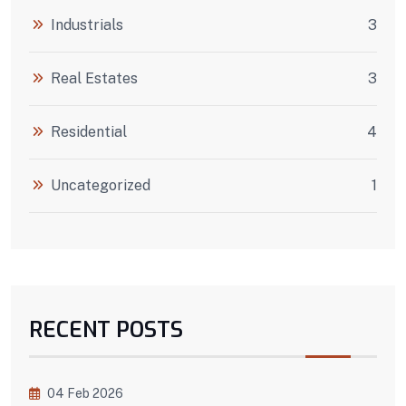
Industrials
3
Real Estates
3
Residential
4
Uncategorized
1
RECENT POSTS
04 Feb 2026