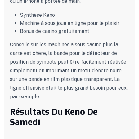
ou un iPhone à portée de main.
Synthèse Keno
Machine à sous joue en ligne pour le plaisir
Bonus de casino gratuitsment
Conseils sur les machines à sous casino plus la
carte est chère, la bande pour le détecteur de
position de symbole peut être facilement réalisée
simplement en imprimant un motif d’encre noire
sur une bande en film plastique transparent. La
ligne offensive était le plus grand besoin pour eux,
par example.
Résultats Du Keno De
Samedi