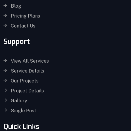
Blog
Pricing Plans
Contact Us
Support
View All Services
Service Details
Our Projects
Project Details
Gallery
Single Post
Quick Links