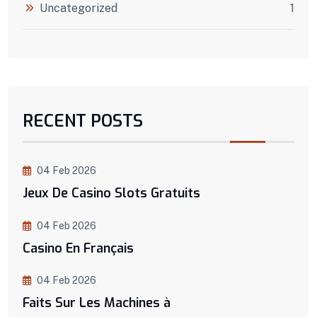
Uncategorized
1
RECENT POSTS
04 Feb 2026
Jeux De Casino Slots Gratuits
04 Feb 2026
Casino En Français
04 Feb 2026
Faits Sur Les Machines à