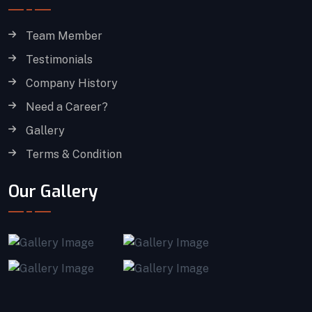
Team Member
Testimonials
Company History
Need a Career?
Gallery
Terms & Condition
Our Gallery