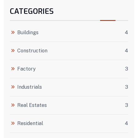
CATEGORIES
Buildings
4
Construction
4
Factory
3
Industrials
3
Real Estates
3
Residential
4