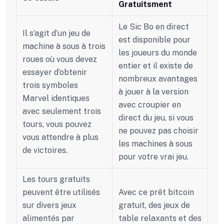
Gratuitsment
Le Sic Bo en direct
Il s’agit d’un jeu de
est disponible pour
machine à sous à trois
les joueurs du monde
roues où vous devez
entier et il existe de
essayer d’obtenir
nombreux avantages
trois symboles
à jouer à la version
Marvel identiques
avec croupier en
avec seulement trois
direct du jeu, si vous
tours, vous pouvez
ne pouvez pas choisir
vous attendre à plus
les machines à sous
de victoires.
pour votre vrai jeu.
Les tours gratuits
peuvent être utilisés
Avec ce prêt bitcoin
sur divers jeux
gratuit, des jeux de
alimentés par
table relaxants et des