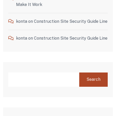
Make It Work
konta
on
Construction Site Security Guide Line
konta
on
Construction Site Security Guide Line
SEARCH
Search