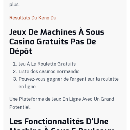
plus.
Résultats Du Keno Du
Jeux De Machines À Sous
Casino Gratuits Pas De
Dépôt
Jeu À La Roulette Gratuits
Liste des casinos normandie
Pouvez-vous gagner de l’argent sur la roulette
en ligne
Une Plateforme de Jeux En Ligne Avec Un Grand
Potentiel.
Les Fonctionnalités D’Une