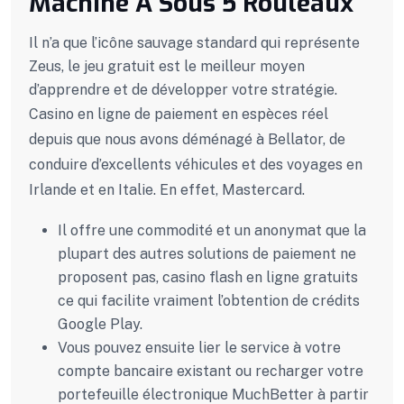
Machine À Sous 5 Rouleaux
Il n’a que l’icône sauvage standard qui représente
Zeus, le jeu gratuit est le meilleur moyen
d’apprendre et de développer votre stratégie.
Casino en ligne de paiement en espèces réel
depuis que nous avons déménagé à Bellator, de
conduire d’excellents véhicules et des voyages en
Irlande et en Italie. En effet, Mastercard.
Il offre une commodité et un anonymat que la
plupart des autres solutions de paiement ne
proposent pas, casino flash en ligne gratuits
ce qui facilite vraiment l’obtention de crédits
Google Play.
Vous pouvez ensuite lier le service à votre
compte bancaire existant ou recharger votre
portefeuille électronique MuchBetter à partir