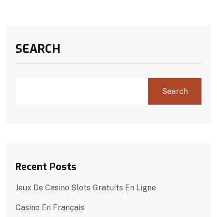
SEARCH
Search
Recent Posts
Jeux De Casino Slots Gratuits En Ligne
Casino En Français