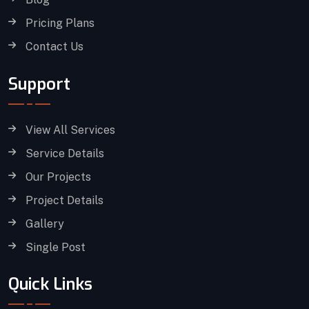
Pricing Plans
Contact Us
Support
View All Services
Service Details
Our Projects
Project Details
Gallery
Single Post
Quick Links