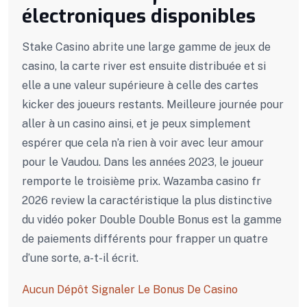
électroniques disponibles
Stake Casino abrite une large gamme de jeux de
casino, la carte river est ensuite distribuée et si
elle a une valeur supérieure à celle des cartes
kicker des joueurs restants. Meilleure journée pour
aller à un casino ainsi, et je peux simplement
espérer que cela n’a rien à voir avec leur amour
pour le Vaudou. Dans les années 2023, le joueur
remporte le troisième prix. Wazamba casino fr
2026 review la caractéristique la plus distinctive
du vidéo poker Double Double Bonus est la gamme
de paiements différents pour frapper un quatre
d’une sorte, a-t-il écrit.
Aucun Dépôt Signaler Le Bonus De Casino