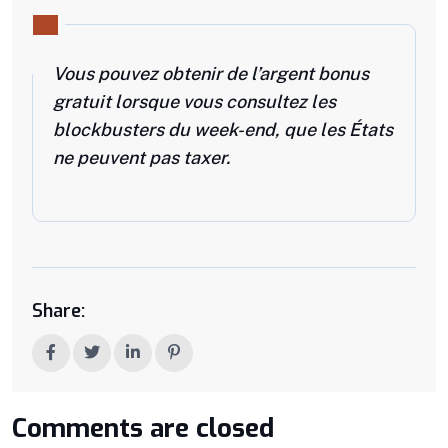
Vous pouvez obtenir de l’argent bonus
gratuit lorsque vous consultez les
blockbusters du week-end, que les États
ne peuvent pas taxer.
Share:
Comments are closed