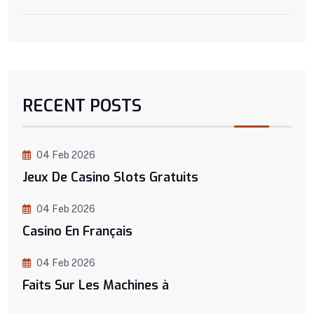
RECENT POSTS
04 Feb 2026
Jeux De Casino Slots Gratuits
04 Feb 2026
Casino En Français
04 Feb 2026
Faits Sur Les Machines à