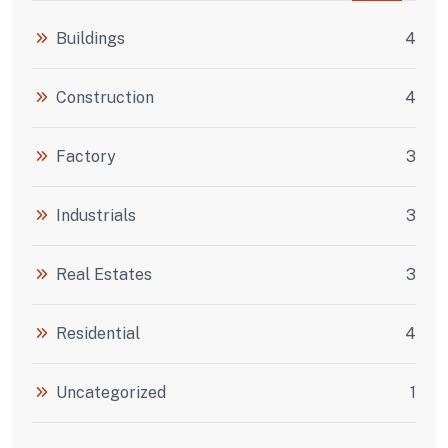
Buildings
4
Construction
4
Factory
3
Industrials
3
Real Estates
3
Residential
4
Uncategorized
1