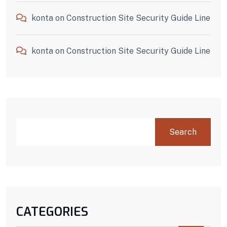
konta
on
Construction Site Security Guide Line
konta
on
Construction Site Security Guide Line
SEARCH
Search
CATEGORIES