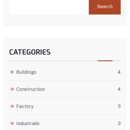
SEARCH
Search
CATEGORIES
Buildings
4
Construction
4
Factory
3
Industrials
3