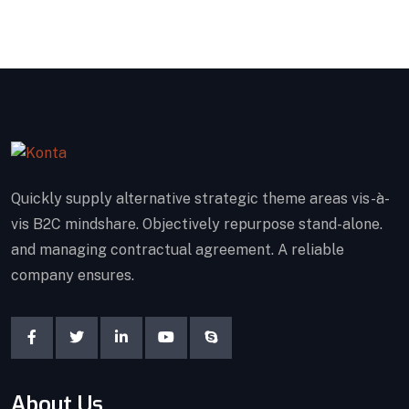
Quickly supply alternative strategic theme areas vis-à-
vis B2C mindshare. Objectively repurpose stand-alone.
and managing contractual agreement. A reliable
company ensures.
About Us