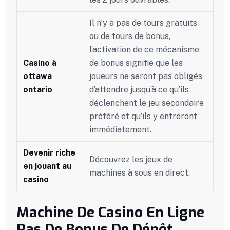
Il n’y a pas de tours gratuits
ou de tours de bonus,
l’activation de ce mécanisme
Casino à
de bonus signifie que les
ottawa
joueurs ne seront pas obligés
ontario
d’attendre jusqu’à ce qu’ils
déclenchent le jeu secondaire
préféré et qu’ils y entreront
immédiatement.
Devenir riche
Découvrez les jeux de
en jouant au
machines à sous en direct.
casino
Machine De Casino En Ligne
Pas De Bonus De Dépôt