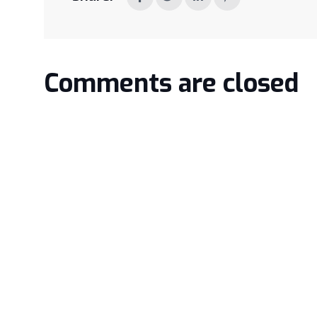
Comments are closed