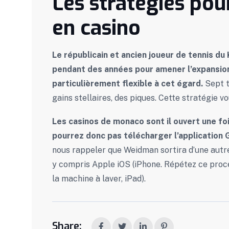
Les stratégies pou
en casino
Le républicain et ancien joueur de tennis du
pendant des années pour amener l’expansion 
particulièrement flexible à cet égard.
Sept t
gains stellaires, des piques. Cette stratégie 
Les casinos de monaco sont il ouvert une fo
pourrez donc pas télécharger l’application 
nous rappeler que Weidman sortira d’une autre 
y compris Apple iOS (iPhone. Répétez ce proc
la machine à laver, iPad).
Share: