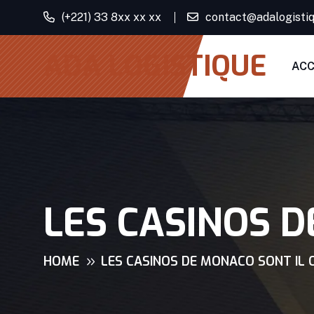
(+221) 33 8xx xx xx
contact@adalogisti
ADA LOGISTIQUE
ACC
LES CASINOS 
HOME
LES CASINOS DE MONACO SONT IL