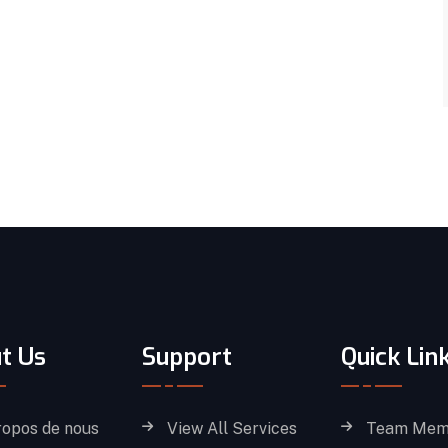
t Us
Support
Quick Lin
ropos de nous
View All Services
Team Mem