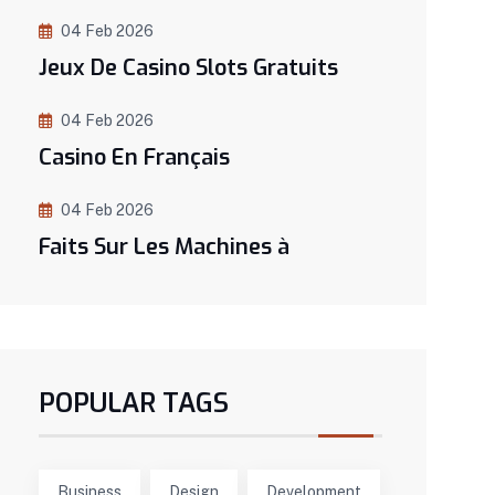
04 Feb 2026
Jeux De Casino Slots Gratuits
04 Feb 2026
Casino En Français
04 Feb 2026
Faits Sur Les Machines à
POPULAR TAGS
Business
Design
Development