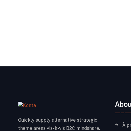
Abou
Quickly supply alternative strategic
À p
theme areas vis-à-vis B2C mindshare.