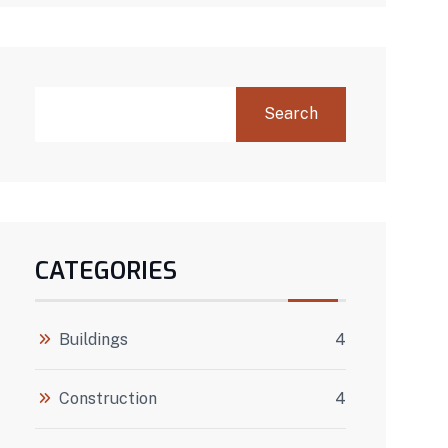
SEARCH
Search
CATEGORIES
Buildings
4
Construction
4