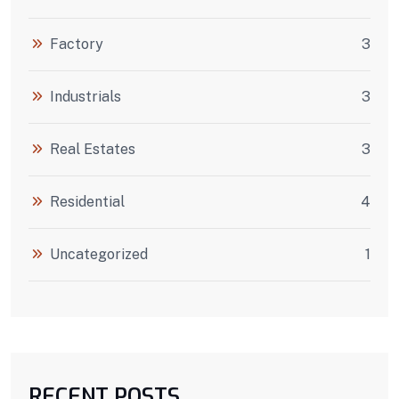
Factory
3
Industrials
3
Real Estates
3
Residential
4
Uncategorized
1
RECENT POSTS