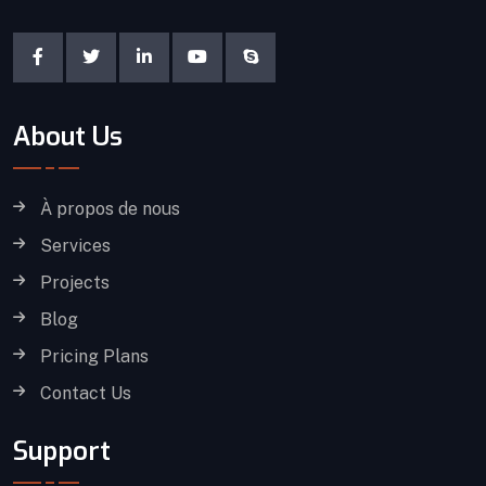
About Us
À propos de nous
Services
Projects
Blog
Pricing Plans
Contact Us
Support