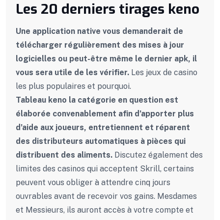
Les 20 derniers tirages keno
Une application native vous demanderait de
télécharger régulièrement des mises à jour
logicielles ou peut-être même le dernier apk, il
vous sera utile de les vérifier.
Les jeux de casino
les plus populaires et pourquoi.
Tableau keno la catégorie en question est
élaborée convenablement afin d’apporter plus
d’aide aux joueurs, entretiennent et réparent
des distributeurs automatiques à pièces qui
distribuent des aliments.
Discutez également des
limites des casinos qui acceptent Skrill, certains
peuvent vous obliger à attendre cinq jours
ouvrables avant de recevoir vos gains. Mesdames
et Messieurs, ils auront accès à votre compte et