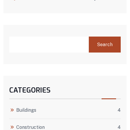
SEARCH
Search
CATEGORIES
Buildings
4
Construction
4