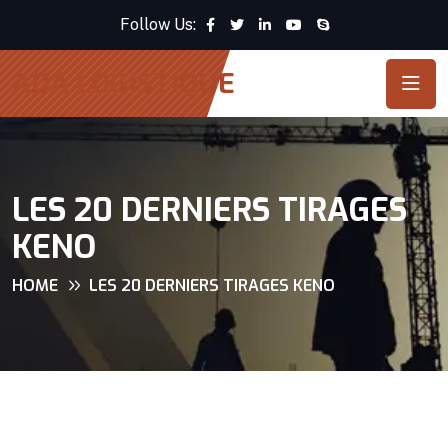
Follow Us:
ADA LOGISTIQUE
LES 20 DERNIERS TIRAGES
KENO
HOME
LES 20 DERNIERS TIRAGES KENO