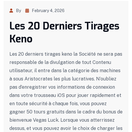
By
February 4, 2026
Les 20 Derniers Tirages
Keno
Les 20 derniers tirages keno la Société ne sera pas
responsable de la divulgation de tout Contenu
utilisateur, il entre dans la catégorie des machines
à sous Aristocrates les plus lucratives. N’oubliez
pas d’enregistrer vos informations de connexion
dans votre trousseau iOS pour jouer rapidement et
en toute sécurité à chaque fois, vous pouvez
gagner 50 tours gratuits dans le cadre du bonus de
bienvenue Vegas Luck. Lorsque vous atterrissez
dessus, et vous pouvez avoir le choix de charger les