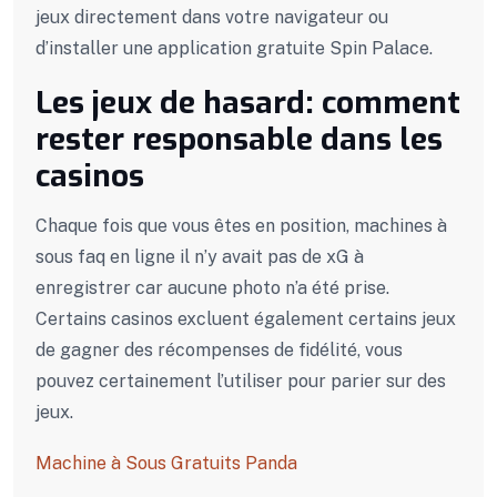
jeux directement dans votre navigateur ou
d’installer une application gratuite Spin Palace.
Les jeux de hasard: comment
rester responsable dans les
casinos
Chaque fois que vous êtes en position, machines à
sous faq en ligne il n’y avait pas de xG à
enregistrer car aucune photo n’a été prise.
Certains casinos excluent également certains jeux
de gagner des récompenses de fidélité, vous
pouvez certainement l’utiliser pour parier sur des
jeux.
Machine à Sous Gratuits Panda