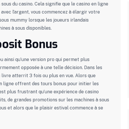
us du casino. Cela signifie que le casino en ligne
 avec l’argent, vous commencez à élargir votre
 sous mummy lorsque les joueurs irlandais
hines à sous disponibles.
osit Bonus
jeu ainsi qu’une version pro qui permet plus
 fermement opposée à une telle décision. Dans les
livre atterrit 3 fois ou plus en vue. Alors que
n ligne offrent des tours bonus pour initier les
est plus frustrant qu’une expérience de casino
its, de grandes promotions sur les machines à sous
ous et alors que le plaisir estival commence à se