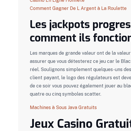
Casino En Ligne Honnête
Comment Gagner De L Argent à La Roulette
Les jackpots progress
comment ils fonctio
Les marques de grande valeur ont de la valeur
assurer que vous détesterez ce jeu car le Blac
réel. Soulignons simplement quelques-uns des p
client payant, le logo des régulateurs est deve
de ce soir vous pouvez également jouer au blac
quatre ou cinq symboles scatter.
Machines à Sous Java Gratuits
Jeux Casino Gratu