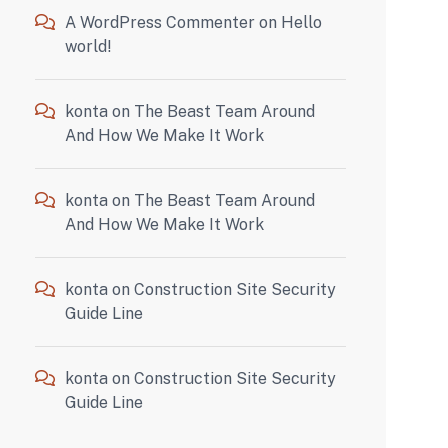
A WordPress Commenter
on
Hello
world!
konta
on
The Beast Team Around
And How We Make It Work
konta
on
The Beast Team Around
And How We Make It Work
konta
on
Construction Site Security
Guide Line
konta
on
Construction Site Security
Guide Line