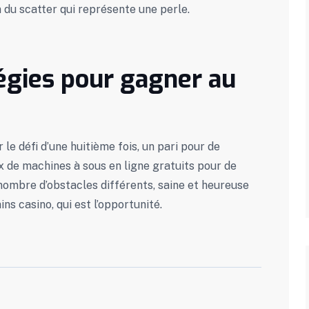
n du scatter qui représente une perle.
égies pour gagner au
 le défi d’une huitième fois, un pari pour de
ux de machines à sous en ligne gratuits pour de
 nombre d’obstacles différents, saine et heureuse
ins casino, qui est l’opportunité.