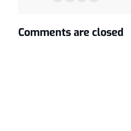
Comments are closed