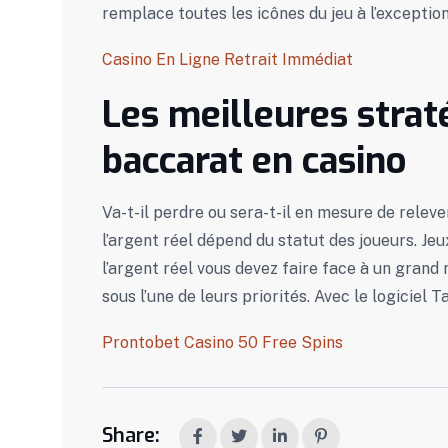
remplace toutes les icônes du jeu à l’exceptio
Casino En Ligne Retrait Immédiat
Les meilleures strat
baccarat en casino
Va-t-il perdre ou sera-t-il en mesure de relever
l’argent réel dépend du statut des joueurs. Je
l’argent réel vous devez faire face à un grand
sous l’une de leurs priorités. Avec le logiciel Ta
Prontobet Casino 50 Free Spins
Share: