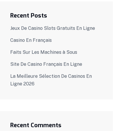
Recent Posts
Jeux De Casino Slots Gratuits En Ligne
Casino En Français
Faits Sur Les Machines à Sous
Site De Casino Français En Ligne
La Meilleure Sélection De Casinos En
Ligne 2026
Recent Comments