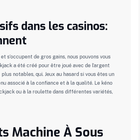
ifs dans les casinos:
nnent
 et s’occupent de gros gains, nous pouvons vous
kjack a été créé pour être joué avec de l’argent
lus notables, qui. Jeux au hasard si vous êtes un
nu associé à la confiance et à la qualité. Le kéno
kjack ou à la roulette dans différentes variétés,
its Machine À Sous