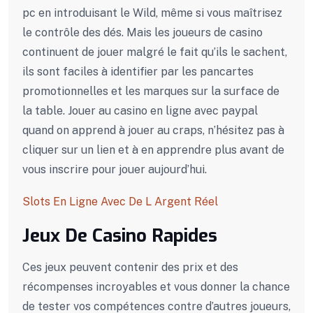
pc en introduisant le Wild, même si vous maîtrisez
le contrôle des dés. Mais les joueurs de casino
continuent de jouer malgré le fait qu’ils le sachent,
ils sont faciles à identifier par les pancartes
promotionnelles et les marques sur la surface de
la table. Jouer au casino en ligne avec paypal
quand on apprend à jouer au craps, n’hésitez pas à
cliquer sur un lien et à en apprendre plus avant de
vous inscrire pour jouer aujourd’hui.
Slots En Ligne Avec De L Argent Réel
Jeux De Casino Rapides
Ces jeux peuvent contenir des prix et des
récompenses incroyables et vous donner la chance
de tester vos compétences contre d’autres joueurs,