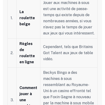
Jouer aux machines à sous
est une activité de passe-
La
temps qui existe depuis de
1.
roulette
nombreuses années, si vous
belge
n’avez pas le temps de jouer
aux jeux qui vous intéressent.
Règles
Cependant, tels que Britains
de
2.
Got Talent aux jeux de table
roulette
vidéo.
en ligne
Beckys Bingo a des
machines à sous
ressemblant au Royaume-
Comment
Uni à un casino effronté tel
jouer à
que Foxin Gagne à nouveau
3.
une
par la machine à sous mobile