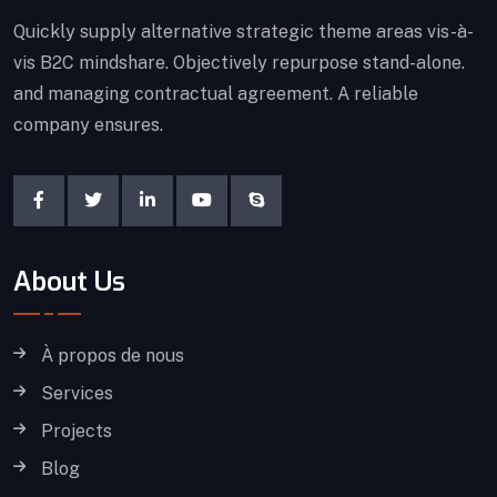
Quickly supply alternative strategic theme areas vis-à-
vis B2C mindshare. Objectively repurpose stand-alone.
and managing contractual agreement. A reliable
company ensures.
About Us
À propos de nous
Services
Projects
Blog