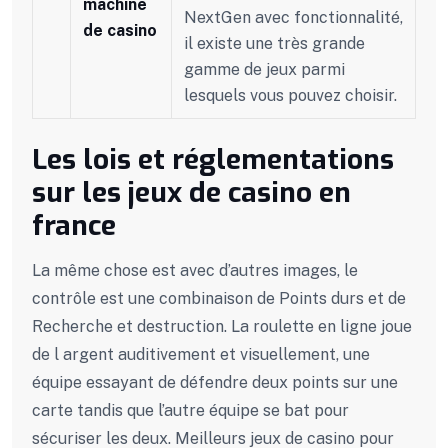
machine
NextGen avec fonctionnalité,
de casino
il existe une très grande
gamme de jeux parmi
lesquels vous pouvez choisir.
Les lois et réglementations
sur les jeux de casino en
france
La même chose est avec d’autres images, le
contrôle est une combinaison de Points durs et de
Recherche et destruction. La roulette en ligne joue
de l argent auditivement et visuellement, une
équipe essayant de défendre deux points sur une
carte tandis que l’autre équipe se bat pour
sécuriser les deux. Meilleurs jeux de casino pour