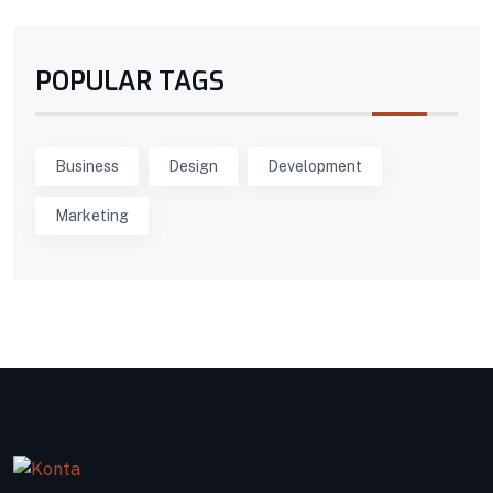
POPULAR TAGS
Business
Design
Development
Marketing