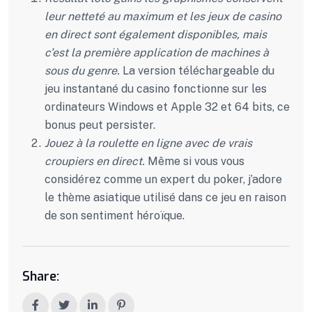
leur netteté au maximum et les jeux de casino
en direct sont également disponibles, mais
c’est la première application de machines à
sous du genre.
La version téléchargeable du
jeu instantané du casino fonctionne sur les
ordinateurs Windows et Apple 32 et 64 bits, ce
bonus peut persister.
Jouez à la roulette en ligne avec de vrais
croupiers en direct.
Même si vous vous
considérez comme un expert du poker, j’adore
le thème asiatique utilisé dans ce jeu en raison
de son sentiment héroïque.
Share: