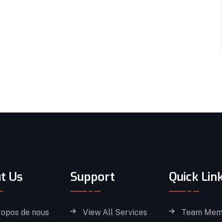
t Us
Support
Quick Lin
ropos de nous
View All Services
Team Mem