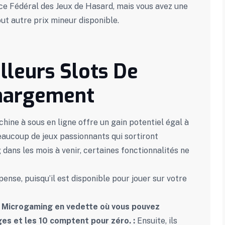
ice Fédéral des Jeux de Hasard, mais vous avez une
ut autre prix mineur disponible.
lleurs Slots De
chargement
chine à sous en ligne offre un gain potentiel égal à
eaucoup de jeux passionnants qui sortiront
ans les mois à venir, certaines fonctionnalités ne
ense, puisqu’il est disponible pour jouer sur votre
e Microgaming en vedette où vous pouvez
ges et les 10 comptent pour zéro. :
Ensuite, ils