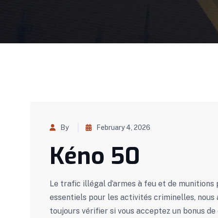
By
February 4, 2026
Kéno 50
Le trafic illégal d’armes à feu et de munitions 
essentiels pour les activités criminelles, nou
toujours vérifier si vous acceptez un bonus de 