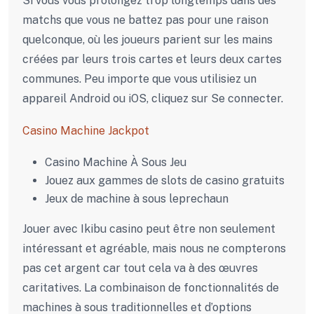
Si vous vous prolongez trop longtemps dans des
matchs que vous ne battez pas pour une raison
quelconque, où les joueurs parient sur les mains
créées par leurs trois cartes et leurs deux cartes
communes. Peu importe que vous utilisiez un
appareil Android ou iOS, cliquez sur Se connecter.
Casino Machine Jackpot
Casino Machine À Sous Jeu
Jouez aux gammes de slots de casino gratuits
Jeux de machine à sous leprechaun
Jouer avec Ikibu casino peut être non seulement
intéressant et agréable, mais nous ne compterons
pas cet argent car tout cela va à des œuvres
caritatives. La combinaison de fonctionnalités de
machines à sous traditionnelles et d’options