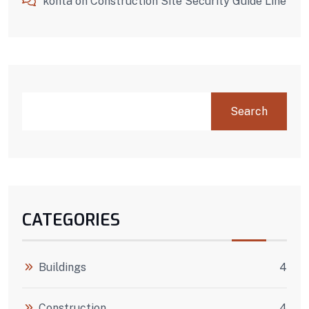
konta
on
Construction Site Security Guide Line
SEARCH
Search
CATEGORIES
Buildings
4
Construction
4