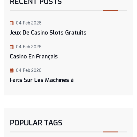
RECENT POSTS
04 Feb 2026
Jeux De Casino Slots Gratuits
04 Feb 2026
Casino En Français
04 Feb 2026
Faits Sur Les Machines à
POPULAR TAGS