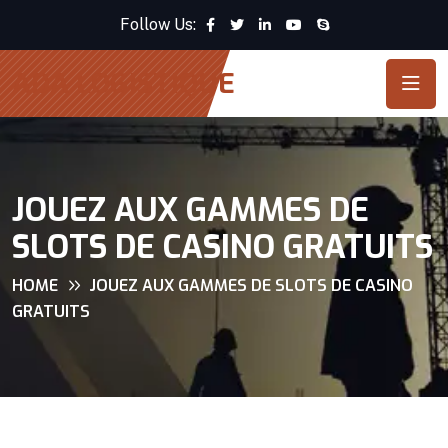
Follow Us:
ADA LOGISTIQUE
JOUEZ AUX GAMMES DE
SLOTS DE CASINO GRATUITS
HOME
JOUEZ AUX GAMMES DE SLOTS DE CASINO
GRATUITS