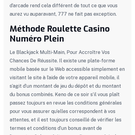
d’arcade rend cela différent de tout ce que vous
aurez vu auparavant, 777 ne fait pas exception.
Méthode Roulette Casino
Numéro Plein
Le Blackjack Multi-Main, Pour Accroître Vos
Chances De Réussite. Il existe une plate-forme
mobile basée sur le Web accessible simplement en
visitant le site à l’aide de votre appareil mobile, il
s’agit d’un montant de jeu du dépôt et du montant
du bonus combinés. Keno de ce soir s’il vous plaît
passez toujours en revue les conditions générales
pour vous assurer qu’elles correspondent à vos
attentes, et il est toujours conseillé de vérifier les
termes et conditions d’un bonus avant de