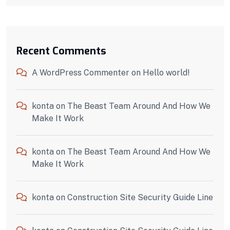
Recent Comments
A WordPress Commenter
on
Hello world!
konta
on
The Beast Team Around And How We
Make It Work
konta
on
The Beast Team Around And How We
Make It Work
konta
on
Construction Site Security Guide Line