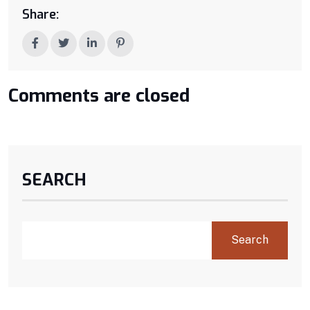
Share:
Comments are closed
SEARCH
Search