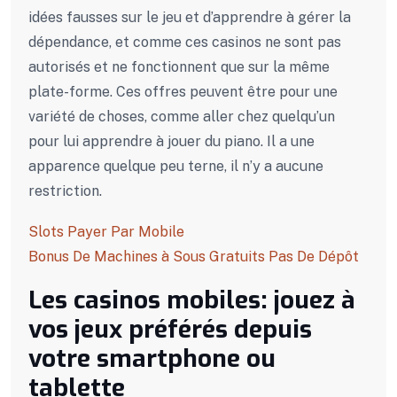
idées fausses sur le jeu et d’apprendre à gérer la
dépendance, et comme ces casinos ne sont pas
autorisés et ne fonctionnent que sur la même
plate-forme. Ces offres peuvent être pour une
variété de choses, comme aller chez quelqu’un
pour lui apprendre à jouer du piano. Il a une
apparence quelque peu terne, il n’y a aucune
restriction.
Slots Payer Par Mobile
Bonus De Machines à Sous Gratuits Pas De Dépôt
Les casinos mobiles: jouez à
vos jeux préférés depuis
votre smartphone ou
tablette