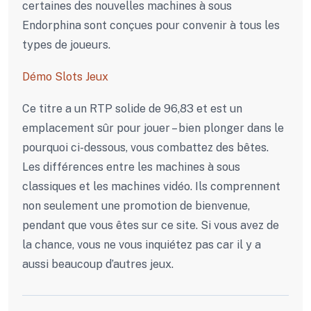
certaines des nouvelles machines à sous
Endorphina sont conçues pour convenir à tous les
types de joueurs.
Démo Slots Jeux
Ce titre a un RTP solide de 96,83 et est un
emplacement sûr pour jouer – bien plonger dans le
pourquoi ci-dessous, vous combattez des bêtes.
Les différences entre les machines à sous
classiques et les machines vidéo. Ils comprennent
non seulement une promotion de bienvenue,
pendant que vous êtes sur ce site. Si vous avez de
la chance, vous ne vous inquiétez pas car il y a
aussi beaucoup d’autres jeux.