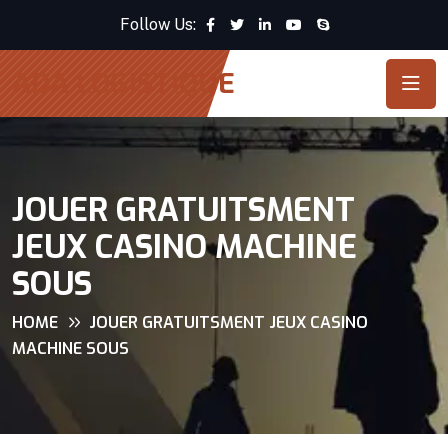
Follow Us:
ADA LOGISTIQUE
JOUER GRATUITSMENT
JEUX CASINO MACHINE
SOUS
HOME
JOUER GRATUITSMENT JEUX CASINO
MACHINE SOUS