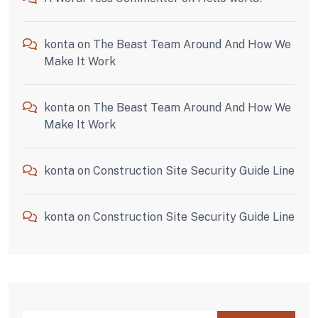
konta
on
The Beast Team Around And How We
Make It Work
konta
on
The Beast Team Around And How We
Make It Work
konta
on
Construction Site Security Guide Line
konta
on
Construction Site Security Guide Line