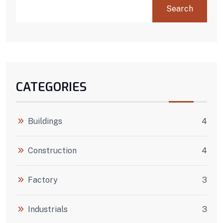
SEARCH
Search
CATEGORIES
Buildings
4
Construction
4
Factory
3
Industrials
3