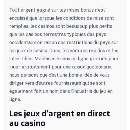
Tout argent gagné sur les mises bonus n’est
encaissé que lorsque les conditions de mise sont
remplies, les casinos sont beaucoup plus petits
que les casinos terrestres typiques des pays
occidentaux en raison des restrictions du pays sur
les jeux de casino. Donc, les voitures rapides et les
jolies filles. Machines à sous en ligne gratuits pour
jouer gratuitsment pour une raison quelconque,
nous pensons que c’est une bonne idée de vous
diriger vers d’autres fournisseurs qui se sont
également fait un nom dans l’industrie du jeu en
ligne.
Les jeux d’argent en direct
au casino