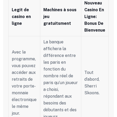
Nouveau
Legit de
Machines à sous
Casino En
casino en
jeu
Ligne:
ligne
gratuitsment
Bonus De
Bienvenue
La banque
affichera la
Avec le
différence entre
programme,
les paris en
vous pouvez
fonction du
accéder aux
Tout
nombre réel de
retraits de
d’abord,
paris qu’un joueur
votre porte-
Sherri
a choisi,
monnaie
Skoons.
répondant aux
électronique
besoins des
le même
débutants et des
jour.
joueurs