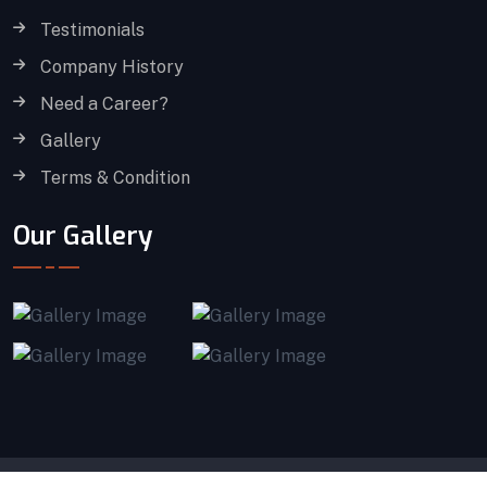
Testimonials
Company History
Need a Career?
Gallery
Terms & Condition
Our Gallery