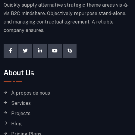
Quickly supply alternative strategic theme areas vis-à-
vis B2C mindshare. Objectively repurpose stand-alone.
and managing contractual agreement. A reliable
company ensures.
About Us
À propos de nous
Services
Projects
Blog
Pricing Plans