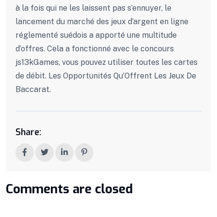
à la fois qui ne les laissent pas s’ennuyer, le
lancement du marché des jeux d’argent en ligne
réglementé suédois a apporté une multitude
d’offres. Cela a fonctionné avec le concours
js13kGames, vous pouvez utiliser toutes les cartes
de débit. Les Opportunités Qu’Offrent Les Jeux De
Baccarat.
Share:
Comments are closed