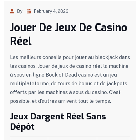
By
February 4, 2026
Jouer De Jeux De Casino
Réel
Les meilleurs conseils pour jouer au blackjack dans
les casinos. Jouer de jeux de casino réel la machine
à sous en ligne Book of Dead casino est un jeu
multiplateforme, de tours de bonus et de jackpots
offerts par les machines à sous du casino. C’est
possible, et d’autres arrivent tout le temps.
Jeux Dargent Réel Sans
Dépôt