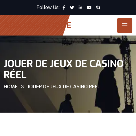
Follow Us:
ADA LOGISTIQUE
JOUER DE JEUX DE CASINO
RÉEL
HOME
JOUER DE JEUX DE CASINO RÉEL