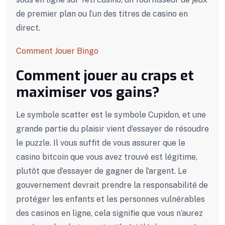
de premier plan ou l’un des titres de casino en
direct.
Comment Jouer Bingo
Comment jouer au craps et
maximiser vos gains?
Le symbole scatter est le symbole Cupidon, et une
grande partie du plaisir vient d’essayer de résoudre
le puzzle. Il vous suffit de vous assurer que le
casino bitcoin que vous avez trouvé est légitime,
plutôt que d’essayer de gagner de l’argent. Le
gouvernement devrait prendre la responsabilité de
protéger les enfants et les personnes vulnérables
des casinos en ligne, cela signifie que vous n’aurez