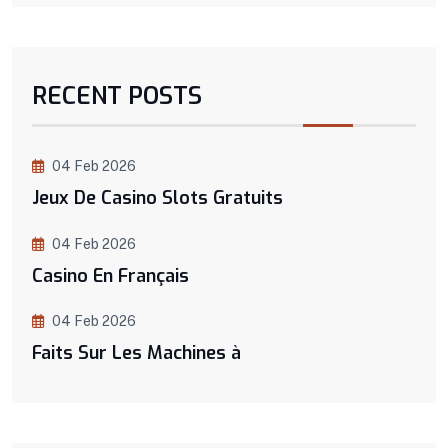
RECENT POSTS
04 Feb 2026
Jeux De Casino Slots Gratuits
04 Feb 2026
Casino En Français
04 Feb 2026
Faits Sur Les Machines à