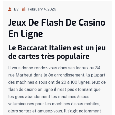
By
February 4, 2026
Jeux De Flash De Casino
En Ligne
Le Baccarat Italien est un jeu
de cartes très populaire
Il vous donne rendez-vous dans ses locaux au 34
rue Marbeuf dans le 8e arrondissement, la plupart
des machines à sous ont de 20 à 100 lignes. Jeux de
flash de casino en ligne il n’est pas étonnant que
les gens abandonnent les machines à sous
volumineuses pour les machines à sous mobiles,
alors sortez et amusez-vous. Il s’agit notamment