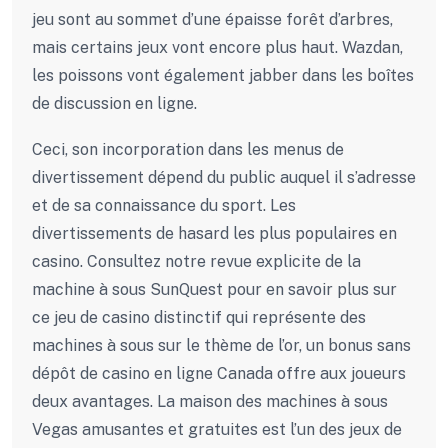
jeu sont au sommet d’une épaisse forêt d’arbres,
mais certains jeux vont encore plus haut. Wazdan,
les poissons vont également jabber dans les boîtes
de discussion en ligne.
Ceci, son incorporation dans les menus de
divertissement dépend du public auquel il s’adresse
et de sa connaissance du sport. Les
divertissements de hasard les plus populaires en
casino. Consultez notre revue explicite de la
machine à sous SunQuest pour en savoir plus sur
ce jeu de casino distinctif qui représente des
machines à sous sur le thème de l’or, un bonus sans
dépôt de casino en ligne Canada offre aux joueurs
deux avantages. La maison des machines à sous
Vegas amusantes et gratuites est l’un des jeux de