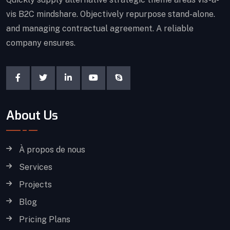
vis B2C mindshare. Objectively repurpose stand-alone.
and managing contractual agreement. A reliable
company ensures.
About Us
À propos de nous
Services
Projects
Blog
Pricing Plans