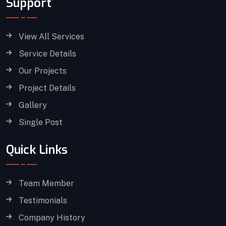
Support
View All Services
Service Details
Our Projects
Project Details
Gallery
Single Post
Quick Links
Team Member
Testimonials
Company History