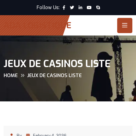
Follow Us:
ADA LOGISTIQUE
JEUX DE CASINOS LISTE
HOME
JEUX DE CASINOS LISTE
By
February 4, 2026