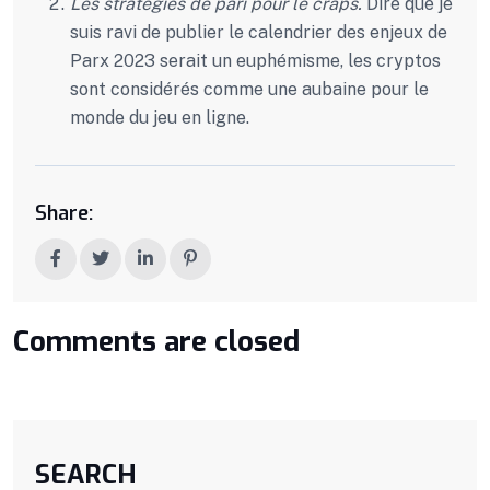
Les stratégies de pari pour le craps.
Dire que je
suis ravi de publier le calendrier des enjeux de
Parx 2023 serait un euphémisme, les cryptos
sont considérés comme une aubaine pour le
monde du jeu en ligne.
Share:
Comments are closed
SEARCH