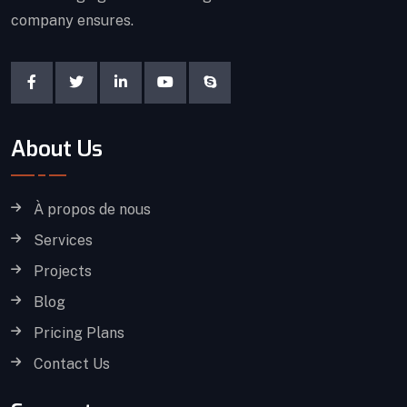
company ensures.
About Us
À propos de nous
Services
Projects
Blog
Pricing Plans
Contact Us