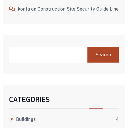
konta
on
Construction Site Security Guide Line
SEARCH
Search
CATEGORIES
Buildings
4