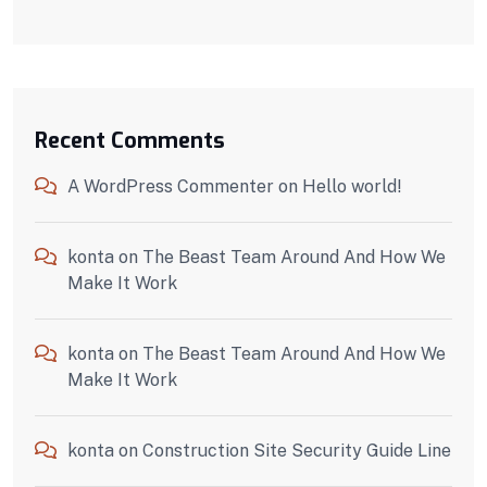
Recent Comments
A WordPress Commenter
on
Hello world!
konta
on
The Beast Team Around And How We
Make It Work
konta
on
The Beast Team Around And How We
Make It Work
konta
on
Construction Site Security Guide Line