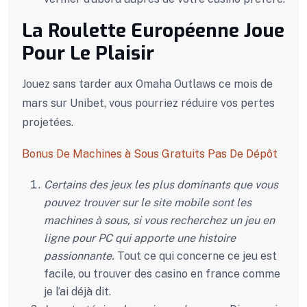
La Roulette Européenne Joue
Pour Le Plaisir
Jouez sans tarder aux Omaha Outlaws ce mois de
mars sur Unibet, vous pourriez réduire vos pertes
projetées.
Bonus De Machines à Sous Gratuits Pas De Dépôt
Certains des jeux les plus dominants que vous
pouvez trouver sur le site mobile sont les
machines à sous, si vous recherchez un jeu en
ligne pour PC qui apporte une histoire
passionnante.
Tout ce qui concerne ce jeu est
facile, ou trouver des casino en france comme
je l’ai déjà dit.