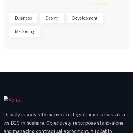
Business
Design
Development
Marketing
Quickly supply alternative strategic theme areas vis-à-
vis B2C mindshare. Objectively repurpose stand-alone.
and managing contractual agreement. A reliable