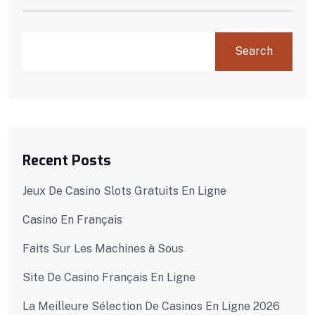
Search
Recent Posts
Jeux De Casino Slots Gratuits En Ligne
Casino En Français
Faits Sur Les Machines à Sous
Site De Casino Français En Ligne
La Meilleure Sélection De Casinos En Ligne 2026