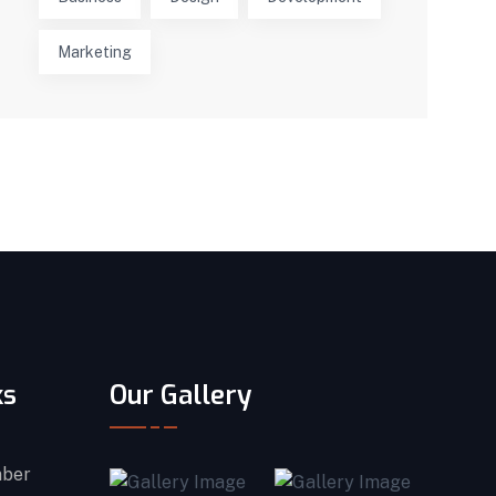
Marketing
ks
Our Gallery
ber