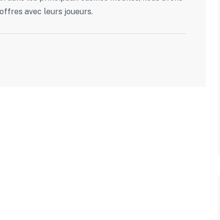
offres avec leurs joueurs.