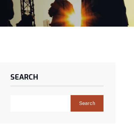
SEARCH
Search