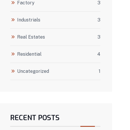
Factory
3
Industrials
3
Real Estates
3
Residential
4
Uncategorized
1
RECENT POSTS