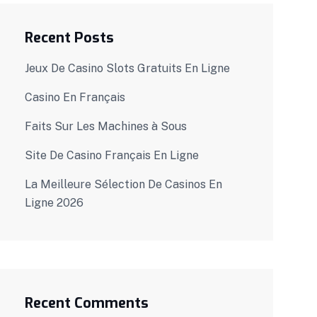
Recent Posts
Jeux De Casino Slots Gratuits En Ligne
Casino En Français
Faits Sur Les Machines à Sous
Site De Casino Français En Ligne
La Meilleure Sélection De Casinos En
Ligne 2026
Recent Comments