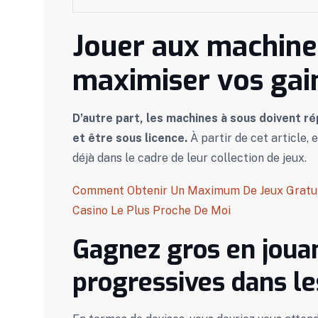
Jouer aux machine
maximiser vos gai
D’autre part, les machines à sous doivent r
et être sous licence.
À partir de cet article, 
déjà dans le cadre de leur collection de jeux.
Comment Obtenir Un Maximum De Jeux Gratui
Casino Le Plus Proche De Moi
Gagnez gros en joua
progressives dans le