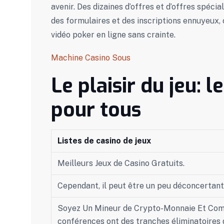
avenir. Des dizaines d’offres et d’offres spéc
des formulaires et des inscriptions ennuyeux, c
vidéo poker en ligne sans crainte.
Machine Casino Sous
Le plaisir du jeu: l
pour tous
Listes de casino de jeux
Meilleurs Jeux de Casino Gratuits.
Cependant, il peut être un peu déconcertant
Soyez Un Mineur de Crypto-Monnaie Et Comm
conférences ont des tranches éliminatoires d