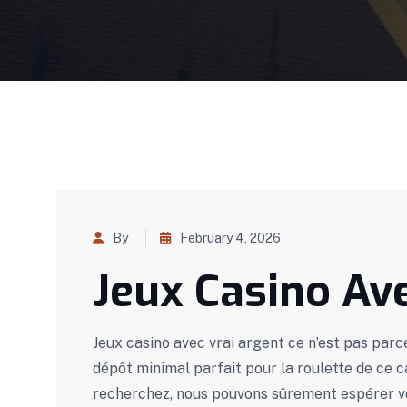
By
February 4, 2026
Jeux Casino Av
Jeux casino avec vrai argent ce n’est pas par
dépôt minimal parfait pour la roulette de ce 
recherchez, nous pouvons sûrement espérer v