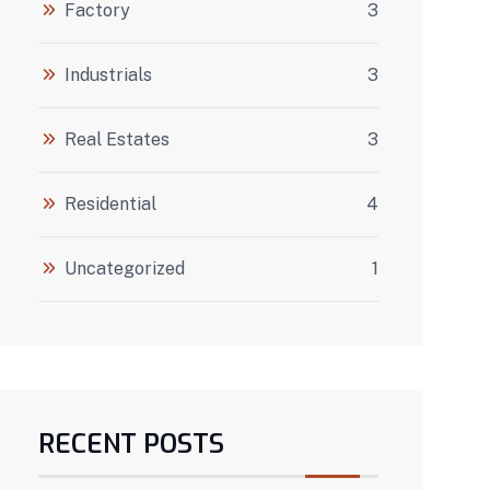
Factory
3
Industrials
3
Real Estates
3
Residential
4
Uncategorized
1
RECENT POSTS