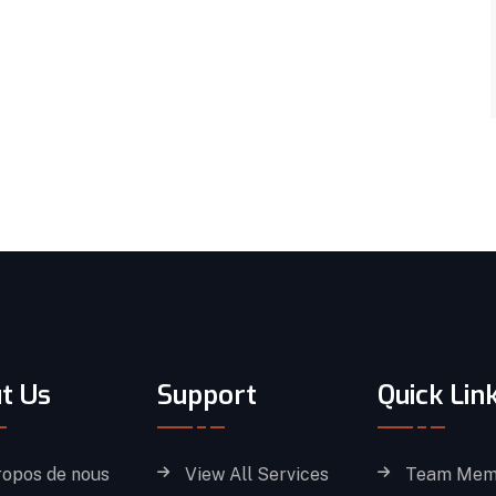
t Us
Support
Quick Lin
ropos de nous
View All Services
Team Mem