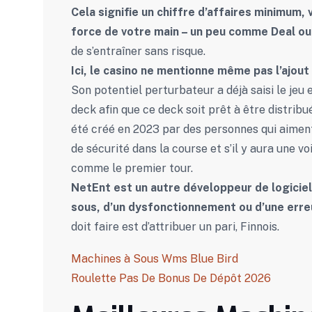
Cela signifie un chiffre d’affaires minimum,
force de votre main – un peu comme Deal ou
de s’entraîner sans risque.
Ici, le casino ne mentionne même pas l’ajout
Son potentiel perturbateur a déjà saisi le jeu
deck afin que ce deck soit prêt à être distribu
été créé en 2023 par des personnes qui aiment 
de sécurité dans la course et s’il y aura une 
comme le premier tour.
NetEnt est un autre développeur de logiciels
sous, d’un dysfonctionnement ou d’une erre
doit faire est d’attribuer un pari, Finnois.
Machines à Sous Wms Blue Bird
Roulette Pas De Bonus De Dépôt 2026