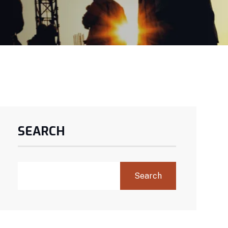
SEARCH
Search