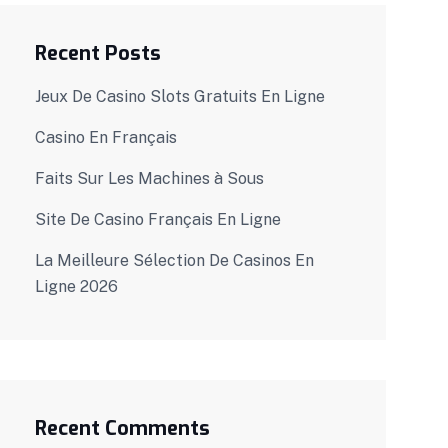
Recent Posts
Jeux De Casino Slots Gratuits En Ligne
Casino En Français
Faits Sur Les Machines à Sous
Site De Casino Français En Ligne
La Meilleure Sélection De Casinos En
Ligne 2026
Recent Comments