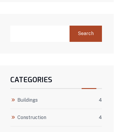
SEARCH
Search
CATEGORIES
Buildings
4
Construction
4