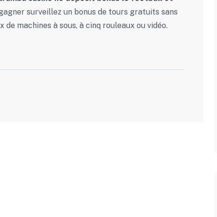
 gagner surveillez un bonus de tours gratuits sans
ux de machines à sous, à cinq rouleaux ou vidéo.