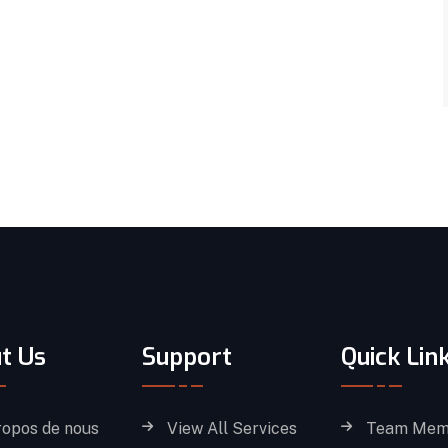
t Us
Support
Quick Lin
ropos de nous
View All Services
Team Mem