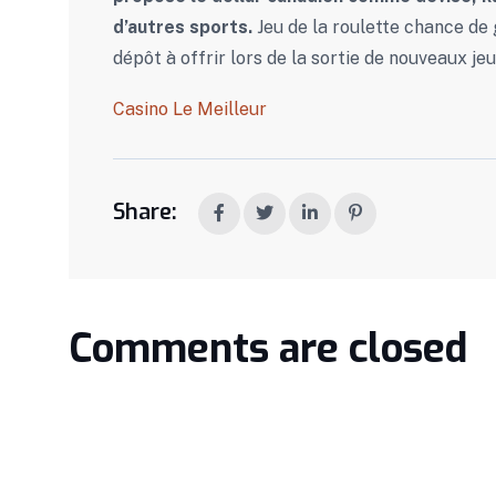
d’autres sports.
Jeu de la roulette chance de
dépôt à offrir lors de la sortie de nouveaux je
Casino Le Meilleur
Share:
Comments are closed