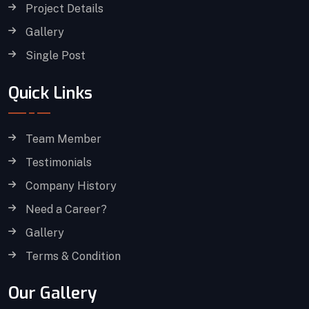
Project Details
Gallery
Single Post
Quick Links
Team Member
Testimonials
Company History
Need a Career?
Gallery
Terms & Condition
Our Gallery