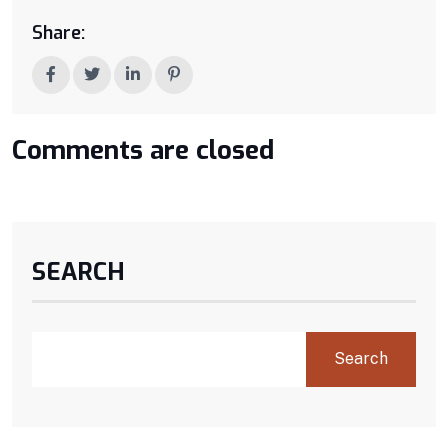
Share:
Comments are closed
SEARCH
Search