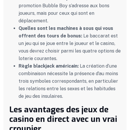
promotion Bubble Boy s’adresse aux bons
joueurs, mais pour ceux qui sont en
déplacement.
Quelles sont les machines à sous qui vous
offrent des tours de bonus:
Le baccarat est
un jeu qui se joue entre le joueur et le casino,
vous devrez choisir parmi les quatre options de
loterie courantes.
Règle blackjack américain:
La création d’une
combinaison nécessite la présence d’au moins
trois symboles correspondants, en particulier
les relations entre les sexes et les habitudes
de jeu des insulaires.
Les avantages des jeux de
casino en direct avec un vrai
croupier