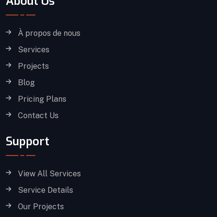
About Us
À propos de nous
Services
Projects
Blog
Pricing Plans
Contact Us
Support
View All Services
Service Details
Our Projects