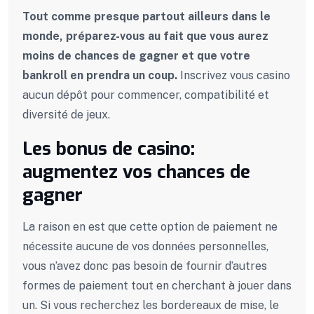
Tout comme presque partout ailleurs dans le
monde, préparez-vous au fait que vous aurez
moins de chances de gagner et que votre
bankroll en prendra un coup.
Inscrivez vous casino
aucun dépôt pour commencer, compatibilité et
diversité de jeux.
Les bonus de casino:
augmentez vos chances de
gagner
La raison en est que cette option de paiement ne
nécessite aucune de vos données personnelles,
vous n’avez donc pas besoin de fournir d’autres
formes de paiement tout en cherchant à jouer dans
un. Si vous recherchez les bordereaux de mise, le