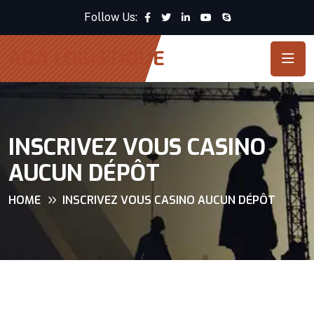
Follow Us:
ADA LOGISTIQUE
INSCRIVEZ VOUS CASINO
AUCUN DÉPÔT
HOME
INSCRIVEZ VOUS CASINO AUCUN DÉPÔT