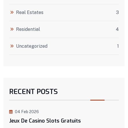
Real Estates
3
Residential
4
Uncategorized
1
RECENT POSTS
04 Feb 2026
Jeux De Casino Slots Gratuits