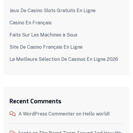
Jeux De Casino Slots Gratuits En Ligne
Casino En Français
Faits Sur Les Machines à Sous
Site De Casino Français En Ligne
La Meilleure Sélection De Casinos En Ligne 2026
Recent Comments
A WordPress Commenter
on
Hello world!