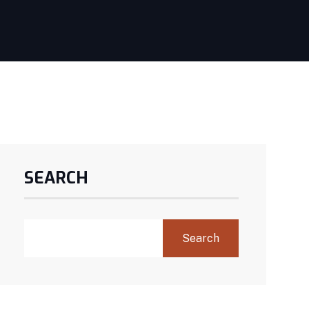
SEARCH
Search