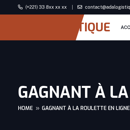
(+221) 33 8xx xx xx
contact@adalogisti
ADA LOGISTIQUE
ACC
GAGNANT À LA
HOME
GAGNANT À LA ROULETTE EN LIGNE