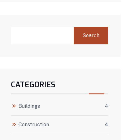
SEARCH
Search
CATEGORIES
Buildings
4
Construction
4