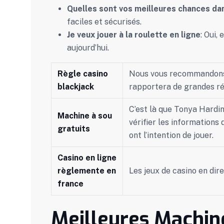
Quelles sont vos meilleures chances dan
faciles et sécurisés.
Je veux jouer à la roulette en ligne
: Oui,
aujourd’hui.
Règle casino
Nous vous recommandons d
blackjack
rapportera de grandes r
C’est là que Tonya Hardin
Machine à sou
vérifier les informations d
gratuits
ont l’intention de jouer.
Casino en ligne
règlemente en
Les jeux de casino en dire
france
Meilleures Machin