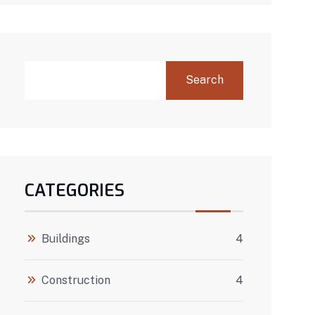
SEARCH
Search
CATEGORIES
Buildings
4
Construction
4