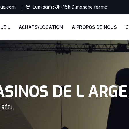
que.com
Lun - sam : 8h - 15h Dimanche fermé
UEIL
ACHATS/LOCATION
A PROPOS DE NOUS
C
ASINOS DE L ARG
 RÉEL