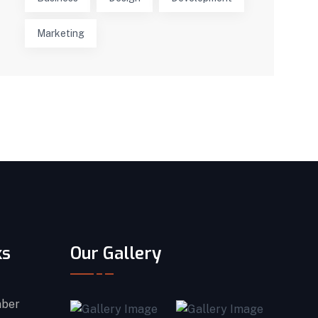
Marketing
ks
Our Gallery
ber