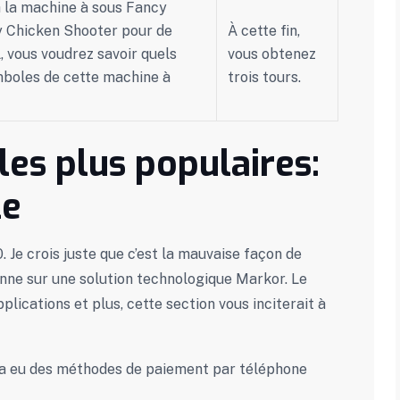
à la machine à sous Fancy
y Chicken Shooter pour de
À cette fin,
l, vous voudrez savoir quels
vous obtenez
mboles de cette machine à
trois tours.
les plus populaires:
le
. Je crois juste que c’est la mauvaise façon de
onne sur une solution technologique Markor. Le
plications et plus, cette section vous inciterait à
 y a eu des méthodes de paiement par téléphone