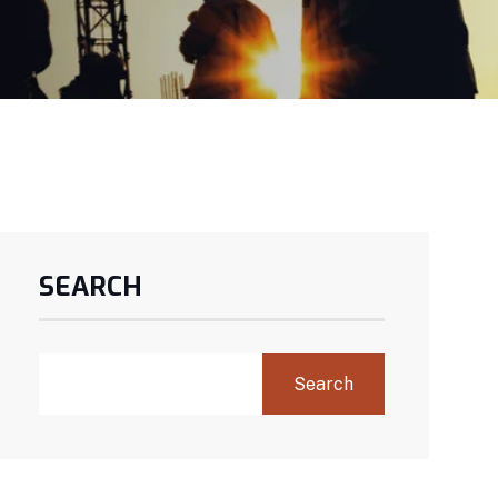
SEARCH
Search