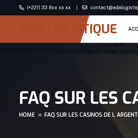
(+221) 33 8xx xx xx
contact@adalogisti
ADA LOGISTIQUE
ACC
FAQ SUR LES C
HOME
FAQ SUR LES CASINOS DE L ARGENT