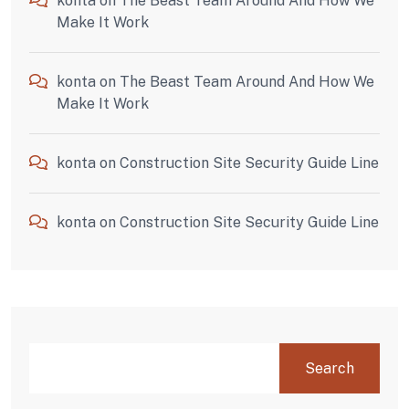
konta
on
The Beast Team Around And How We
Make It Work
konta
on
The Beast Team Around And How We
Make It Work
konta
on
Construction Site Security Guide Line
konta
on
Construction Site Security Guide Line
SEARCH
Search