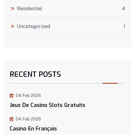
Residential
4
Uncategorized
1
RECENT POSTS
04 Feb 2026
Jeux De Casino Slots Gratuits
04 Feb 2026
Casino En Français