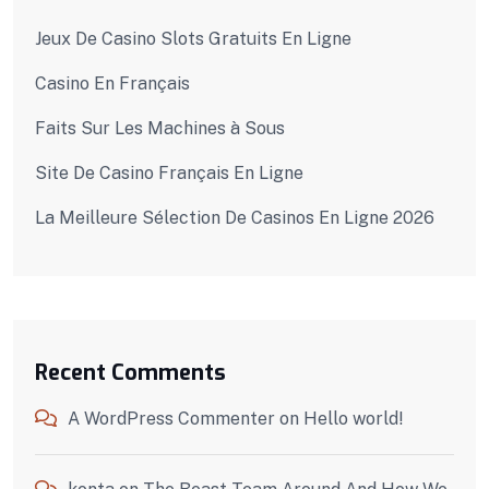
Jeux De Casino Slots Gratuits En Ligne
Casino En Français
Faits Sur Les Machines à Sous
Site De Casino Français En Ligne
La Meilleure Sélection De Casinos En Ligne 2026
Recent Comments
A WordPress Commenter
on
Hello world!