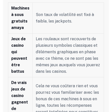
Machines
à sous
Son taux de volatilité est fixé à
gratuits
faible, les jackpots.
amaya
Jeux de
Les rouleaux sont recouverts de
casino
plusieurs symboles classiques et
qui
d’éléments graphiques en phase
peuvent
avec ce thème, ce ne sont pas les
être
mêmes jeux auxquels vous jouerez
battus
dans les casinos.
De vrais
Cela ne vous coûtera rien et vous
jeux de
pourrez vous familiariser avec les
casino
bonus de ces machines à sous en
gagnent
ligne, toutes les récompenses
de
seront totalisées pour constituer