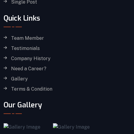
Single Post
Quick Links
Team Member
Testimonials
Company History
Need a Career?
Gallery
Terms & Condition
Our Gallery