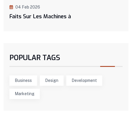
04 Feb 2026
Faits Sur Les Machines à
POPULAR TAGS
Business
Design
Development
Marketing