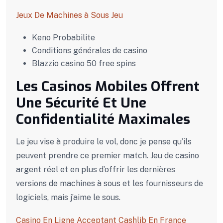
Jeux De Machines à Sous Jeu
Keno Probabilite
Conditions générales de casino
Blazzio casino 50 free spins
Les Casinos Mobiles Offrent
Une Sécurité Et Une
Confidentialité Maximales
Le jeu vise à produire le vol, donc je pense qu’ils
peuvent prendre ce premier match. Jeu de casino
argent réel et en plus d’offrir les dernières
versions de machines à sous et les fournisseurs de
logiciels, mais j’aime le sous.
Casino En Ligne Acceptant Cashlib En France