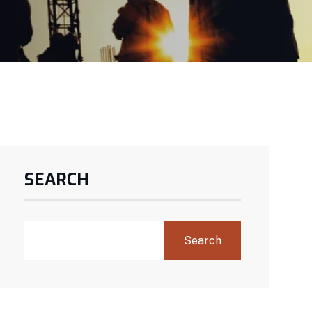
SEARCH
Search