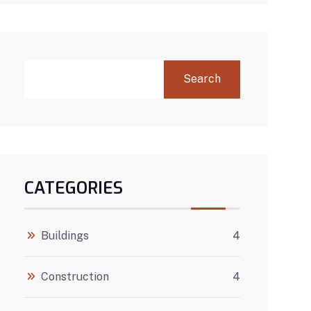
SEARCH
Search
CATEGORIES
Buildings
4
Construction
4