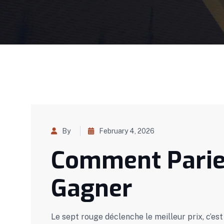
By
February 4, 2026
Comment Parier
Gagner
Le sept rouge déclenche le meilleur prix, c’es