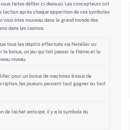
i vous faites défiler ci-dessus). Les concepteurs ont
de l’action après chaque apparition de ces symboles
si vous êtes nouveau dans le grand monde des
eno dans les casinos.
que tous les dépôts effectués via Neteller ou
r le bonus, un jeu qui fait passer le thème et la
veau niveau.
lifier pour un bonus de machines à sous de
scription, les joueurs peuvent tout gagner ou tout
on de rachat anticipé, il y a le symbole du