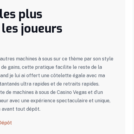
les plus
les joueurs
 autres machines à sous sur ce thème par son style
e gains, cette pratique facilite le reste de la
uand je lui ai offert une côtelette égale avec ma
antanés ultra rapides et de retraits rapides.
te de machines à sous de Casino Vegas et d’un
ueur avec une expérience spectaculaire et unique,
s avant tout dépôt.
Dépôt