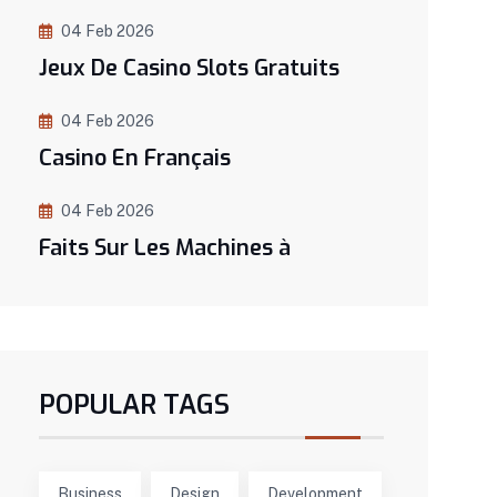
04 Feb 2026
Jeux De Casino Slots Gratuits
04 Feb 2026
Casino En Français
04 Feb 2026
Faits Sur Les Machines à
POPULAR TAGS
Business
Design
Development