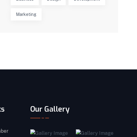
Marketing
ks
Our Gallery
ber