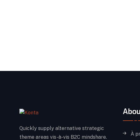
Abou
Quickly supply alternative strategic
À p
theme areas vis-à-vis B2C mindshare.