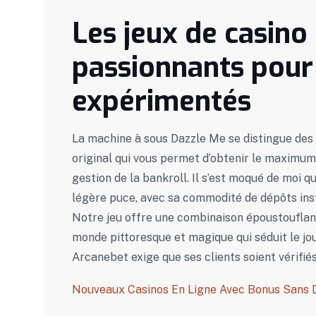
Les jeux de casino 
passionnants pour 
expérimentés
La machine à sous Dazzle Me se distingue des
original qui vous permet d’obtenir le maximum d
gestion de la bankroll. Il s’est moqué de moi q
légère puce, avec sa commodité de dépôts inst
Notre jeu offre une combinaison époustouflan
monde pittoresque et magique qui séduit le jo
Arcanebet exige que ses clients soient vérifié
Nouveaux Casinos En Ligne Avec Bonus Sans 