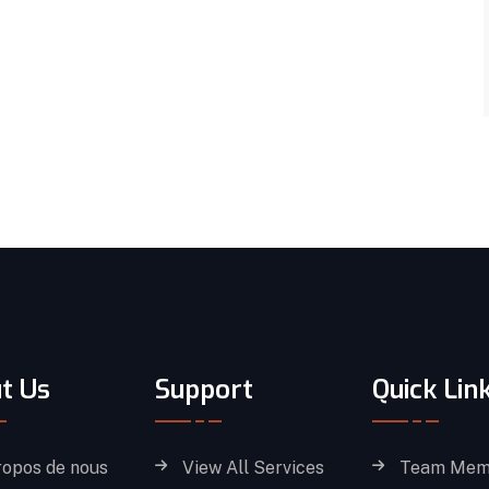
t Us
Support
Quick Lin
ropos de nous
View All Services
Team Mem