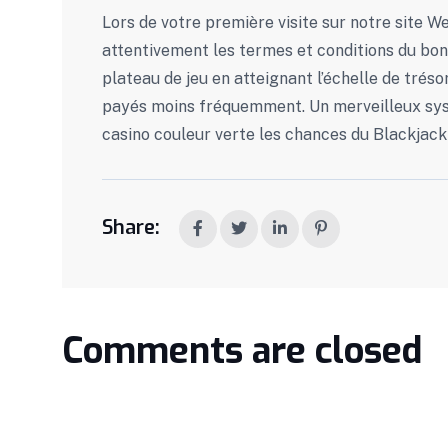
Lors de votre première visite sur notre site We
attentivement les termes et conditions du bon
plateau de jeu en atteignant l’échelle de trésor
payés moins fréquemment. Un merveilleux syst
casino couleur verte les chances du Blackjac
Share:
Comments are closed