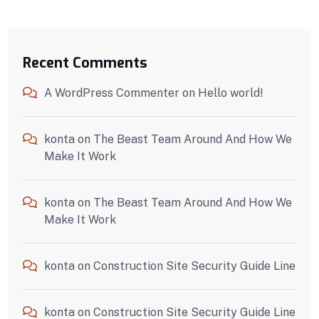
Recent Comments
A WordPress Commenter
on
Hello world!
konta
on
The Beast Team Around And How We
Make It Work
konta
on
The Beast Team Around And How We
Make It Work
konta
on
Construction Site Security Guide Line
konta
on
Construction Site Security Guide Line