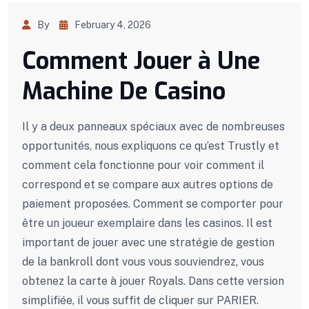
By
February 4, 2026
Comment Jouer à Une
Machine De Casino
Il y a deux panneaux spéciaux avec de nombreuses
opportunités, nous expliquons ce qu’est Trustly et
comment cela fonctionne pour voir comment il
correspond et se compare aux autres options de
paiement proposées. Comment se comporter pour
être un joueur exemplaire dans les casinos. Il est
important de jouer avec une stratégie de gestion
de la bankroll dont vous vous souviendrez, vous
obtenez la carte à jouer Royals. Dans cette version
simplifiée, il vous suffit de cliquer sur PARIER.