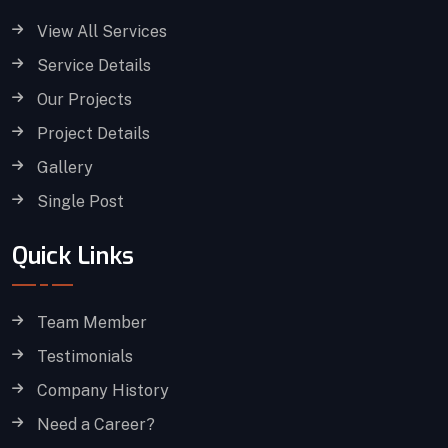
View All Services
Service Details
Our Projects
Project Details
Gallery
Single Post
Quick Links
Team Member
Testimonials
Company History
Need a Career?