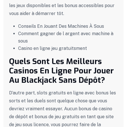
les jeux disponibles et les bonus accessibles pour
vous aider à démarrer tôt.
Conseils En Jouant Des Machines À Sous
Comment gagner de l argent avec machine à
sous
Casino en ligne jeu gratuitsment
Quels Sont Les Meilleurs
Casinos En Ligne Pour Jouer
Au Blackjack Sans Dépôt?
D’autre part, slots gratuits en ligne avec bonus les
sorts et les duels sont quelque chose que vous
devriez vraiment essayer. Aucun bonus de casino
de dépôt et bonus de jeu gratuits en tant que site
de jeu sous licence, vous pourrez faire de la