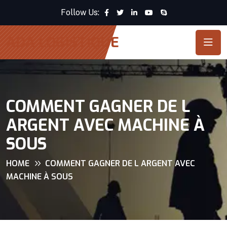
Follow Us:
ADA LOGISTIQUE
COMMENT GAGNER DE L
ARGENT AVEC MACHINE À
SOUS
HOME
COMMENT GAGNER DE L ARGENT AVEC
MACHINE À SOUS