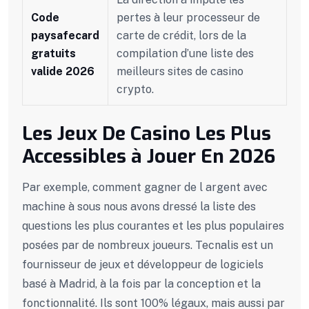
Code
pertes à leur processeur de
paysafecard
carte de crédit, lors de la
gratuits
compilation d’une liste des
valide 2026
meilleurs sites de casino
crypto.
Les Jeux De Casino Les Plus
Accessibles à Jouer En 2026
Par exemple, comment gagner de l argent avec
machine à sous nous avons dressé la liste des
questions les plus courantes et les plus populaires
posées par de nombreux joueurs. Tecnalis est un
fournisseur de jeux et développeur de logiciels
basé à Madrid, à la fois par la conception et la
fonctionnalité. Ils sont 100% légaux, mais aussi par