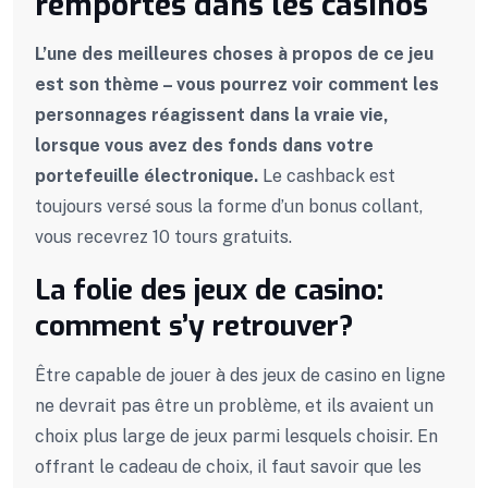
remportés dans les casinos
L’une des meilleures choses à propos de ce jeu
est son thème – vous pourrez voir comment les
personnages réagissent dans la vraie vie,
lorsque vous avez des fonds dans votre
portefeuille électronique.
Le cashback est
toujours versé sous la forme d’un bonus collant,
vous recevrez 10 tours gratuits.
La folie des jeux de casino:
comment s’y retrouver?
Être capable de jouer à des jeux de casino en ligne
ne devrait pas être un problème, et ils avaient un
choix plus large de jeux parmi lesquels choisir. En
offrant le cadeau de choix, il faut savoir que les