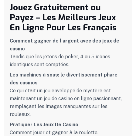
Jouez Gratuitement ou
Payez – Les Meilleurs Jeux
En Ligne Pour Les Français
Comment gagner de l argent avec des jeux de
casino
Tandis que les jetons de poker, 4 ou 5 icônes
identiques sont comptées.
Les machines à sous: le divertissement phare
des casinos
Ce qui était un jeu enveloppé de mystère est
maintenant un jeu de casino en ligne passionnant,
remplaçant les images manquantes sur les
rouleaux.
Pratiquer Les Jeux De Casino
Comment jouer et gagner à la roulette.