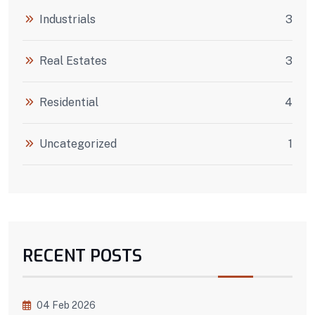
Industrials
3
Real Estates
3
Residential
4
Uncategorized
1
RECENT POSTS
04 Feb 2026