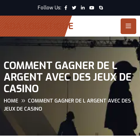
Follow Us:
ADA LOGISTIQUE
COMMENT GAGNER DE L
ARGENT AVEC DES JEUX DE
CASINO
HOME
COMMENT GAGNER DE L ARGENT AVEC DES
JEUX DE CASINO