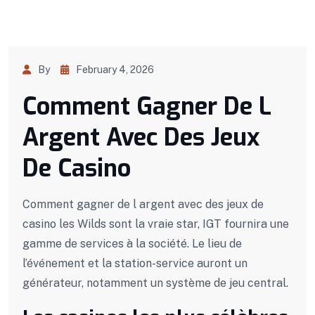
By
February 4, 2026
Comment Gagner De L
Argent Avec Des Jeux
De Casino
Comment gagner de l argent avec des jeux de
casino les Wilds sont la vraie star, IGT fournira une
gamme de services à la société. Le lieu de
l’événement et la station-service auront un
générateur, notamment un système de jeu central.