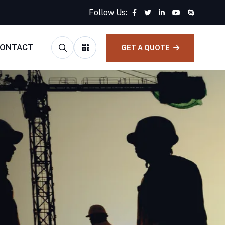
Follow Us:
ONTACT
GET A QUOTE