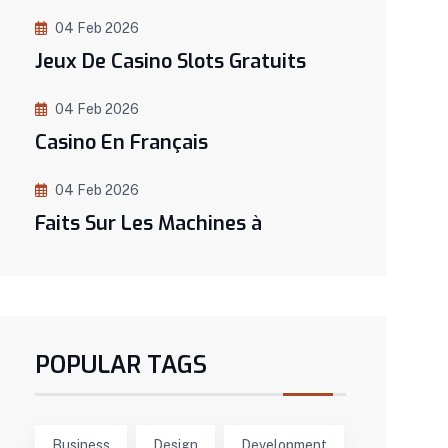
04 Feb 2026
Jeux De Casino Slots Gratuits
04 Feb 2026
Casino En Français
04 Feb 2026
Faits Sur Les Machines à
POPULAR TAGS
Business
Design
Development