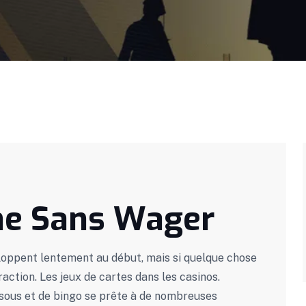
ne Sans Wager
oppent lentement au début, mais si quelque chose
raction. Les jeux de cartes dans les casinos.
sous et de bingo se prête à de nombreuses