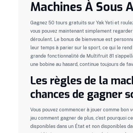
Machines À Sous A
Gagnez 50 tours gratuits sur Yak Yeti et roule
vous pouvez maintenant simplement regarder le
déroulent. Le bonus de bienvenue est personnal
leur temps à parier sur le sport, ce qui le ren
grande fonctionnalité de Multifruit 81 s’appe
une bobine au hasard, continue toujours de fav
Les règles de la mach
chances de gagner s
Vous pouvez commencer à jouer comme bon vou
jeu comment gagner de plus, c’est pourquoi ce
disponibles dans un État et non disponibles d