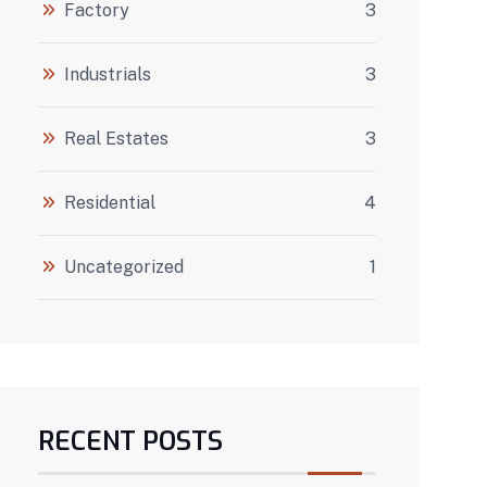
Factory
3
Industrials
3
Real Estates
3
Residential
4
Uncategorized
1
RECENT POSTS