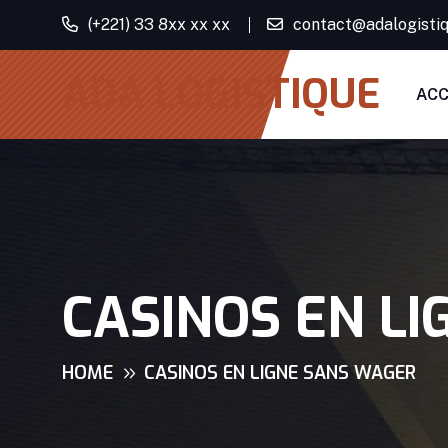
(+221) 33 8xx xx xx
contact@adalogisti
ADA LOGISTIQUE
ACC
CASINOS EN L
HOME
CASINOS EN LIGNE SANS WAGER