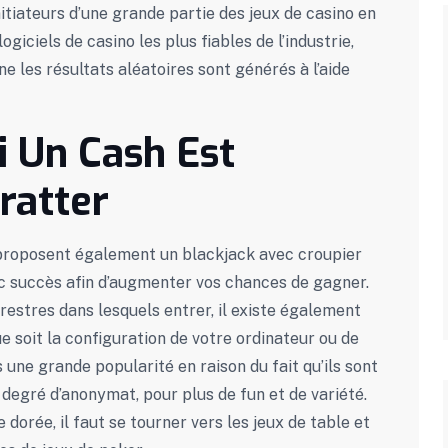
nitiateurs d’une grande partie des jeux de casino en
ogiciels de casino les plus fiables de l’industrie,
e les résultats aléatoires sont générés à l’aide
 Un Cash Est
ratter
proposent également un blackjack avec croupier
c succès afin d’augmenter vos chances de gagner.
estres dans lesquels entrer, il existe également
e soit la configuration de votre ordinateur ou de
 une grande popularité en raison du fait qu’ils sont
t degré d’anonymat, pour plus de fun et de variété.
 dorée, il faut se tourner vers les jeux de table et