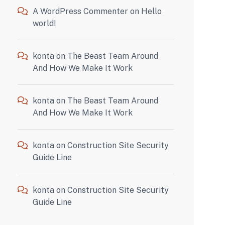
A WordPress Commenter
on
Hello
world!
konta
on
The Beast Team Around
And How We Make It Work
konta
on
The Beast Team Around
And How We Make It Work
konta
on
Construction Site Security
Guide Line
konta
on
Construction Site Security
Guide Line